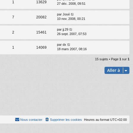
1
13629
27 déc. 2008, 09:51
par
José
7
20082
10 nov. 2008, 00:21
par
jj.29
2
15461
26 sept. 2007, 07:53
par
dx
1
14069
18 mars 2007, 08:16
15 sujets • Page
1
sur
1
Aller à
Nous contacter
Supprimer les cookies
Heures au format
UTC+02:00