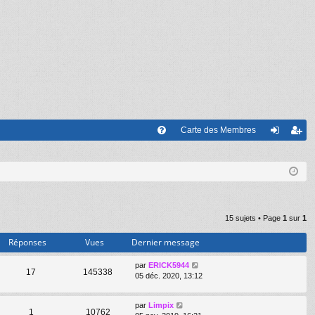
Carte des Membres
FA
on
’e
Q
ne
nr
xi
eg
on
ist
15 sujets • Page
1
sur
1
re
Réponses
Vues
Dernier message
r
par
ERICK5944
17
145338
05 déc. 2020, 13:12
par
Limpix
1
10762