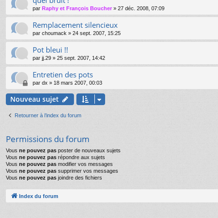
quel bruit !
par
Raphy et François Boucher
»
27 déc. 2008, 07:09
Remplacement silencieux
par
choumack
»
24 sept. 2007, 15:25
Pot bleui !!
par
jj.29
»
25 sept. 2007, 14:42
Entretien des pots
par
dx
»
18 mars 2007, 00:03
Nouveau sujet
Retourner à l’index du forum
Permissions du forum
Vous
ne pouvez pas
poster de nouveaux sujets
Vous
ne pouvez pas
répondre aux sujets
Vous
ne pouvez pas
modifier vos messages
Vous
ne pouvez pas
supprimer vos messages
Vous
ne pouvez pas
joindre des fichiers
Index du forum