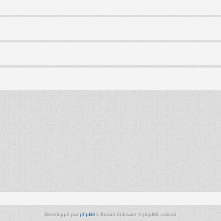
Développé par
phpBB
® Forum Software © phpBB Limited