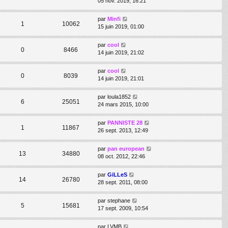
05 nov. 2019, 16:21
par
Minfi
1
10062
15 juin 2019, 01:00
par
cool
0
8466
14 juin 2019, 21:02
par
cool
0
8039
14 juin 2019, 21:01
par
loula1852
6
25051
24 mars 2015, 10:00
par
PANNISTE 28
1
11867
26 sept. 2013, 12:49
par
pan european
13
34880
08 oct. 2012, 22:46
par
GiLLeS
14
26780
28 sept. 2011, 08:00
par
stephane
5
15681
17 sept. 2009, 10:54
par
LVMB