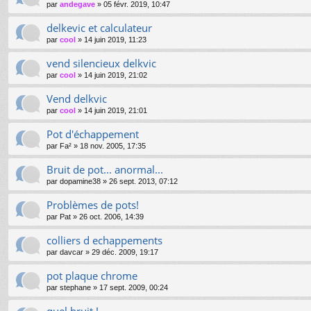
par
andegave
»
05 févr. 2019, 10:47
delkevic et calculateur
par
cool
»
14 juin 2019, 11:23
vend silencieux delkvic
par
cool
»
14 juin 2019, 21:02
Vend delkvic
par
cool
»
14 juin 2019, 21:01
Pot d'échappement
par
Fa²
»
18 nov. 2005, 17:35
Bruit de pot... anormal...
par
dopamine38
»
26 sept. 2013, 07:12
Problèmes de pots!
par
Pat
»
26 oct. 2006, 14:39
colliers d echappements
par
davcar
»
29 déc. 2009, 19:17
pot plaque chrome
par
stephane
»
17 sept. 2009, 00:24