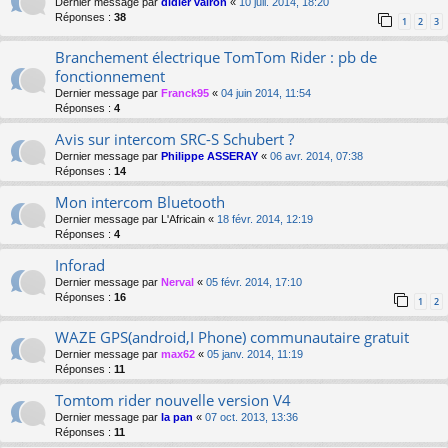
Dernier message par
didier vairon
«
10 juil. 2014, 18:20
Réponses :
38
1
2
3
Branchement électrique TomTom Rider : pb de
fonctionnement
Dernier message par
Franck95
«
04 juin 2014, 11:54
Réponses :
4
Avis sur intercom SRC-S Schubert ?
Dernier message par
Philippe ASSERAY
«
06 avr. 2014, 07:38
Réponses :
14
Mon intercom Bluetooth
Dernier message par
L'Africain
«
18 févr. 2014, 12:19
Réponses :
4
Inforad
Dernier message par
Nerval
«
05 févr. 2014, 17:10
Réponses :
16
1
2
WAZE GPS(android,I Phone) communautaire gratuit
Dernier message par
max62
«
05 janv. 2014, 11:19
Réponses :
11
Tomtom rider nouvelle version V4
Dernier message par
la pan
«
07 oct. 2013, 13:36
Réponses :
11