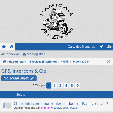
Carte des Membres
or
Connexion
e
S’enregistrer
on
’e
u
Index du forum
sit
Bricolage (Inscription sur le forum obligatoire)
GPS, Intercom & Cie
ne
nr
GPS, Intercom & Cie
m
e
xi
eg
s
on
ist
Nouveau sujet
re
2
3
4
5
1
Suivante
233 sujets
r
Sujets
Choix intercom pour rouler en duo sur Pan : vos avis ?
Dernier message par
Stepja4
«
10 avr. 2026, 02:26