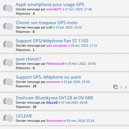
Appli smartphone pour usage GPS
Dernier message par
vcent6271
«
07 oct. 2024, 17:45
Réponses :
4
Choisir son traqueur GPS moto
Dernier message par
jc89
«
15 juil. 2023, 15:02
Réponses :
6
Support GPS/téléphone Pan ST 1100
Dernier message par
pan european
«
29 avr. 2023, 17:11
Réponses :
1
quoi choisir?
Dernier message par
Ptitbreizh39
«
25 févr. 2021, 16:40
Réponses :
5
Support GPS, téléphone ou autre
Dernier message par
panmoto
«
15 juil. 2020, 19:28
Réponses :
23
1
2
Dashcam Blueskysea DV128 et DV 688
Dernier message par
GiLLeS
«
07 mai 2020, 09:06
Réponses :
10
UCLEAR
Dernier message par
Brunormes
«
03 nov. 2019, 22:18