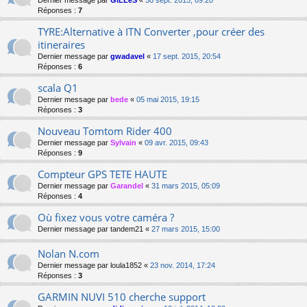
Dernier message par
GiLLeS
«
30 sept. 2015, 09:20
Réponses :
7
TYRE:Alternative à ITN Converter ,pour créer des
itineraires
Dernier message par
gwadavel
«
17 sept. 2015, 20:54
Réponses :
6
scala Q1
Dernier message par
bede
«
05 mai 2015, 19:15
Réponses :
3
Nouveau Tomtom Rider 400
Dernier message par
Sylvain
«
09 avr. 2015, 09:43
Réponses :
9
Compteur GPS TETE HAUTE
Dernier message par
Garandel
«
31 mars 2015, 05:09
Réponses :
4
Où fixez vous votre caméra ?
Dernier message par
tandem21
«
27 mars 2015, 15:00
Nolan N.com
Dernier message par
loula1852
«
23 nov. 2014, 17:24
Réponses :
3
GARMIN NUVI 510 cherche support