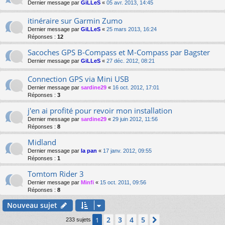
Dernier message par
GiLLeS
«
05 avr. 2013, 14:45
itinéraire sur Garmin Zumo
Dernier message par
GiLLeS
«
25 mars 2013, 16:24
Réponses :
12
Sacoches GPS B-Compass et M-Compass par Bagster
Dernier message par
GiLLeS
«
27 déc. 2012, 08:21
Connection GPS via Mini USB
Dernier message par
sardine29
«
16 oct. 2012, 17:01
Réponses :
3
j'en ai profité pour revoir mon installation
Dernier message par
sardine29
«
29 juin 2012, 11:56
Réponses :
8
Midland
Dernier message par
la pan
«
17 janv. 2012, 09:55
Réponses :
1
Tomtom Rider 3
Dernier message par
Minfi
«
15 oct. 2011, 09:56
Réponses :
8
Nouveau sujet
2
3
4
5
1
Suivante
233 sujets