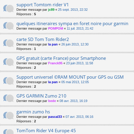
support Tomtom rider V1
Dernier message par
jc89
«
25 sept. 2013, 22:32
Réponses :
5
quelques itineraires sympa en foret noire pour garmin
Dernier message par
POMPOM
«
11 juil. 2013, 21:42
carte SD Tom Tom Rider2
Dernier message par
la pan
«
26 juin 2013, 12:30
Réponses :
1
GPS gratuit (carte France) pour Smartphone
Dernier message par
Franck95
«
23 juin 2013, 11:58
Réponses :
2
Support universel ©RAM MOUNT pour GPS ou GSM
Dernier message par
la pan
«
05 mai 2013, 12:05
Réponses :
2
GPS GARMIN Zumo 210
Dernier message par
bede
«
08 avr. 2013, 16:19
garmin zumo hs
Dernier message par
pascal33
«
07 avr. 2013, 06:16
Réponses :
2
TomTom Rider V4 Europe 45