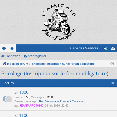
Carte des Membres
or
Connexion
e
S’enregistrer
on
’e
u
Index du forum
sit
Bricolage (Inscription sur le forum obligatoire)
ne
nr
Bricolage (Inscription sur le forum obligatoire)
m
e
xi
eg
s
on
ist
Forum
re
ST1300
r
Sujets
:
558
,
Messages
:
7238
Dernier message :
Re: Démontage Pompe à Essence
par
JEANMARC40240
, 09 juil. 2026, 22:42
ST1100