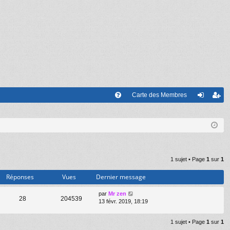
Carte des Membres
FA
on
’e
Q
ne
nr
xi
eg
on
ist
1 sujet • Page
1
sur
1
re
Réponses
Vues
Dernier message
r
par
Mr zen
28
204539
13 févr. 2019, 18:19
1 sujet • Page
1
sur
1