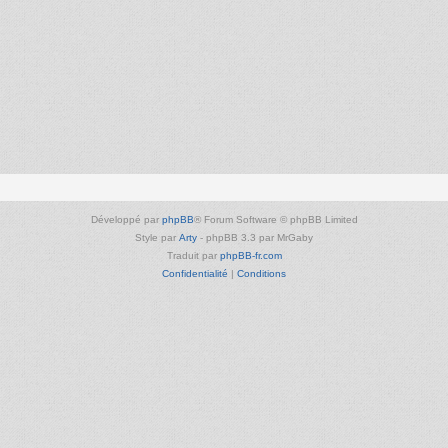
Développé par
phpBB
® Forum Software © phpBB Limited
Style par
Arty
- phpBB 3.3 par MrGaby
Traduit par
phpBB-fr.com
Confidentialité
|
Conditions