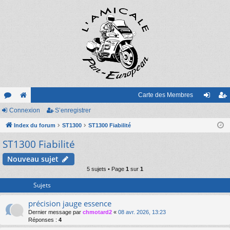
Carte des Membres
or
Connexion
e
S’enregistrer
on
’e
u
Index du forum
sit
ST1300
ST1300 Fiabilité
ne
nr
ST1300 Fiabilité
m
e
xi
eg
s
on
ist
Nouveau sujet
5 sujets • Page
1
sur
1
re
Sujets
r
précision jauge essence
Dernier message par
chmotard2
«
08 avr. 2026, 13:23
Réponses :
4