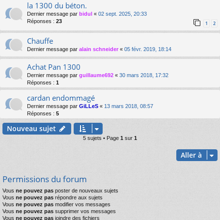
la 1300 du béton.
Dernier message par
bidul
«
02 sept. 2025, 20:33
Réponses :
23
1
2
Chauffe
Dernier message par
alain schneider
«
05 févr. 2019, 18:14
Achat Pan 1300
Dernier message par
guillaume692
«
30 mars 2018, 17:32
Réponses :
1
cardan endommagé
Dernier message par
GiLLeS
«
13 mars 2018, 08:57
Réponses :
5
Nouveau sujet
5 sujets • Page
1
sur
1
Aller à
Permissions du forum
Vous
ne pouvez pas
poster de nouveaux sujets
Vous
ne pouvez pas
répondre aux sujets
Vous
ne pouvez pas
modifier vos messages
Vous
ne pouvez pas
supprimer vos messages
Vous
ne pouvez pas
joindre des fichiers