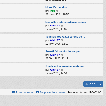
d
i
e
r
Moto d'exception
r
l
V
par
jc89
n
e
o
21 mars 2024, 18:53
i
d
i
e
e
r
Nouvelle moto sportive améric…
r
r
l
V
par
Alain 17
m
n
e
o
17 juin 2026, 18:05
e
i
d
i
s
e
e
r
Tous les nouveaux coloris de …
s
r
r
l
V
par
Alain 17
a
m
n
e
o
17 janv. 2026, 12:13
g
e
i
d
i
e
s
e
e
r
Suzuki fait sa révolution pou…
s
r
r
l
V
par
Alain 17
a
m
n
e
o
21 févr. 2026, 12:22
g
e
i
d
i
e
s
e
e
r
Quelle est la première moto c…
s
r
r
l
V
par
Alain 17
a
m
n
e
o
17 juin 2026, 17:58
g
e
i
d
i
e
s
e
e
r
s
r
r
Aller à
l
a
m
n
e
g
e
i
d
Nous contacter
Supprimer les cookies
Heures au format
UTC+02:00
e
s
e
e
s
r
r
a
m
n
g
e
i