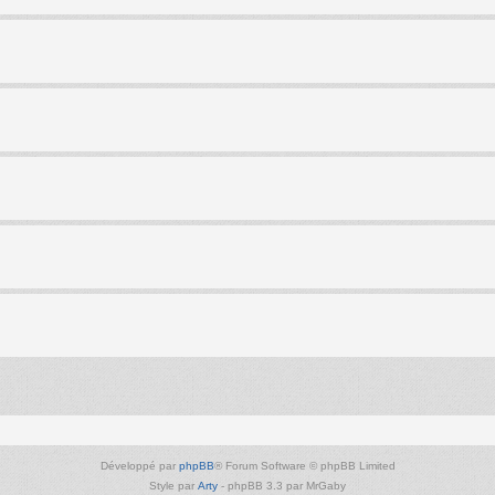
Développé par
phpBB
® Forum Software © phpBB Limited
Style par
Arty
- phpBB 3.3 par MrGaby