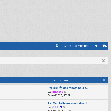
Carte des Membres
FA
on
’e
Q
ne
nr
xi
eg
on
ist
Dernier message
re
Re: Bientôt des robots pour f…
r
V
par
Eric6269
o
04 mai 2026, 17:29
i
r
Re: Mon Italienne à moi Guzzi…
l
V
par
GiLLeS
e
o
11 août 2023, 15:27