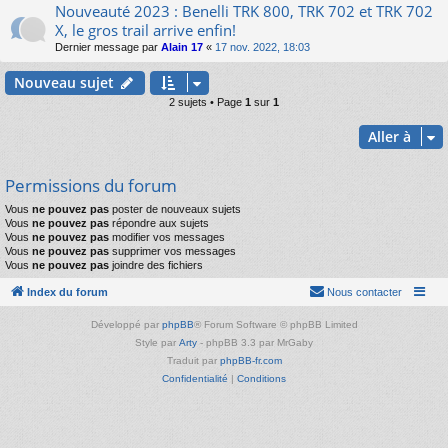
Nouveauté 2023 : Benelli TRK 800, TRK 702 et TRK 702
X, le gros trail arrive enfin!
Dernier message par
Alain 17
«
17 nov. 2022, 18:03
Nouveau sujet
2 sujets • Page
1
sur
1
Aller à
Permissions du forum
Vous
ne pouvez pas
poster de nouveaux sujets
Vous
ne pouvez pas
répondre aux sujets
Vous
ne pouvez pas
modifier vos messages
Vous
ne pouvez pas
supprimer vos messages
Vous
ne pouvez pas
joindre des fichiers
Index du forum
Nous contacter
Développé par
phpBB
® Forum Software © phpBB Limited
Style par
Arty
- phpBB 3.3 par MrGaby
Traduit par
phpBB-fr.com
Confidentialité
|
Conditions