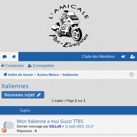
Carte des Membres
or
Connexion
e
S’enregistrer
on
’e
u
Index du forum
sit
Autres Motos
Italiennes
ne
nr
Italiennes
m
e
xi
eg
s
on
ist
Nouveau sujet
2 sujets • Page
1
sur
1
re
Sujets
r
Mon Italienne à moi Guzzi TT85
Dernier message par
GiLLeS
«
11 août 2023, 15:27
Réponses :
5