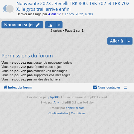
Nouveauté 2023 : Benelli TRK 800, TRK 702 et TRK 702
X, le gros trail arrive enfin!
Dernier message par
Alain 17
«
17 nov. 2022, 18:03
Nouveau sujet
2 sujets • Page
1
sur
1
Aller à
Permissions du forum
Vous
ne pouvez pas
poster de nouveaux sujets
Vous
ne pouvez pas
répondre aux sujets
Vous
ne pouvez pas
modifier vos messages
Vous
ne pouvez pas
supprimer vos messages
Vous
ne pouvez pas
joindre des fichiers
Index du forum
Nous contacter
Développé par
phpBB
® Forum Software © phpBB Limited
Style par
Arty
- phpBB 3.3 par MrGaby
Traduit par
phpBB-fr.com
Confidentialité
|
Conditions