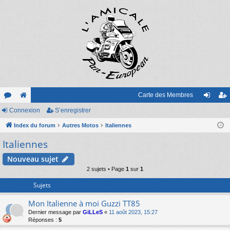
Carte des Membres
or
Connexion
e
S’enregistrer
on
’e
u
Index du forum
sit
Autres Motos
Italiennes
ne
nr
Italiennes
m
e
xi
eg
s
on
ist
Nouveau sujet
2 sujets • Page
1
sur
1
re
Sujets
r
Mon Italienne à moi Guzzi TT85
Dernier message par
GiLLeS
«
11 août 2023, 15:27
Réponses :
5