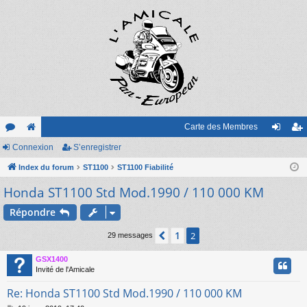
Carte des Membres
or
Connexion
e
S’enregistrer
on
’e
u
Index du forum
sit
ST1100
ST1100 Fiabilité
ne
nr
Honda ST1100 Std Mod.1990 / 110 000 KM
m
e
xi
eg
s
on
ist
Répondre
re
1
Précédente
2
29 messages
r
GSX1400
Invité de l'Amicale
Re: Honda ST1100 Std Mod.1990 / 110 000 KM