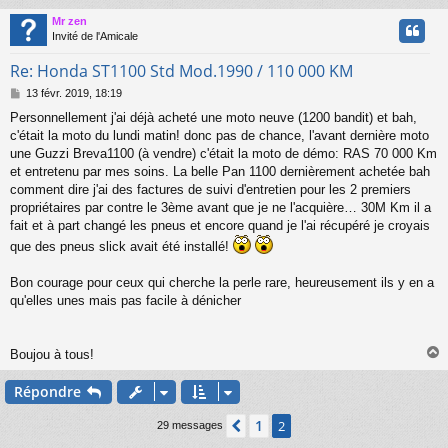
Mr zen
t
Invité de l'Amicale
Re: Honda ST1100 Std Mod.1990 / 110 000 KM
M
13 févr. 2019, 18:19
e
Personnellement j'ai déjà acheté une moto neuve (1200 bandit) et bah,
s
c'était la moto du lundi matin! donc pas de chance, l'avant dernière moto
s
a
une Guzzi Breva1100 (à vendre) c'était la moto de démo: RAS 70 000 Km
g
et entretenu par mes soins. La belle Pan 1100 dernièrement achetée bah
e
comment dire j'ai des factures de suivi d'entretien pour les 2 premiers
propriétaires par contre le 3ème avant que je ne l'acquière… 30M Km il a
fait et à part changé les pneus et encore quand je l'ai récupéré je croyais
que des pneus slick avait été installé!
Bon courage pour ceux qui cherche la perle rare, heureusement ils y en a
qu'elles unes mais pas facile à dénicher
Boujou à tous!
Répondre
t
1
Précédente
2
29 messages