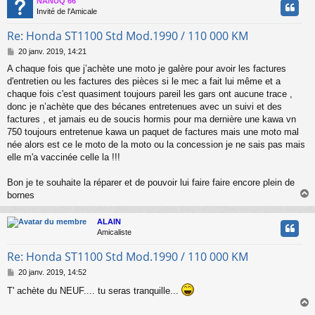
NANUQ 66
e
t
Invité de l'Amicale
Re: Honda ST1100 Std Mod.1990 / 110 000 KM
M
20 janv. 2019, 14:21
e
A chaque fois que j’achète une moto je galère pour avoir les factures
s
d'entretien ou les factures des pièces si le mec a fait lui même et a
s
a
chaque fois c'est quasiment toujours pareil les gars ont aucune trace ,
g
donc je n’achète que des bécanes entretenues avec un suivi et des
e
factures , et jamais eu de soucis hormis pour ma dernière une kawa vn
750 toujours entretenue kawa un paquet de factures mais une moto mal
née alors est ce le moto de la moto ou la concession je ne sais pas mais
elle m'a vaccinée celle la !!!
Bon je te souhaite la réparer et de pouvoir lui faire faire encore plein de
bornes
ALAIN
t
Amicaliste
Re: Honda ST1100 Std Mod.1990 / 110 000 KM
M
20 janv. 2019, 14:52
e
T' achète du NEUF.... tu seras tranquille...
s
s
a