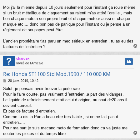
Moi j'ai la mienne depuis 10 jours seulement pour l'instant ça roule même
si un bruit métallique de claquement au ralenti m'as attiré l'oreille , mais
bon chaque moto a son propre bruit et chaque moteur aussi et chaque
marque etc.... donc bon pas de panique pour l'instant ou je pense a un
réglement de soupapes peut être.
L'ancien propriétaire t'as paru un mec sérieux en entretien , tu as eu des
factures de l'entretien ?
chargex
t
Invité de l'Amicale
Re: Honda ST1100 Std Mod.1990 / 110 000 KM
M
20 janv. 2019, 10:42
e
Salut, je pensais avoir trouver la perle rare.....
s
Pour la faire courte, pas vraiment d 'entretien ,a part des vidanges.
s
a
Le liquide de refroidissement etait celui d origine, au nout de20 ans il
g
devient corrosif.
e
Et pas de facture d entretien.
Comme tu dis la Pan a beau etre tres fiable , si on ne fait pas d
entretien.....
Pour ma part je suis mecano moto de formation donc ca va juste me
couter les pieces et du temps libre