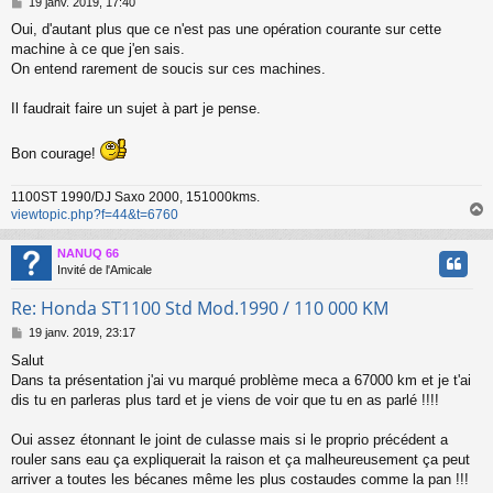
M
19 janv. 2019, 17:40
e
Oui, d'autant plus que ce n'est pas une opération courante sur cette
s
machine à ce que j'en sais.
s
a
On entend rarement de soucis sur ces machines.
g
e
Il faudrait faire un sujet à part je pense.
Bon courage!
1100ST 1990/DJ Saxo 2000, 151000kms.
viewtopic.php?f=44&t=6760
NANUQ 66
t
Invité de l'Amicale
Re: Honda ST1100 Std Mod.1990 / 110 000 KM
M
19 janv. 2019, 23:17
e
Salut
s
Dans ta présentation j'ai vu marqué problème meca a 67000 km et je t'ai
s
a
dis tu en parleras plus tard et je viens de voir que tu en as parlé !!!!
g
e
Oui assez étonnant le joint de culasse mais si le proprio précédent a
rouler sans eau ça expliquerait la raison et ça malheureusement ça peut
arriver a toutes les bécanes même les plus costaudes comme la pan !!!