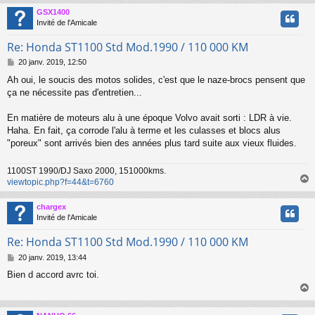
GSX1400
t
Invité de l'Amicale
Re: Honda ST1100 Std Mod.1990 / 110 000 KM
M
20 janv. 2019, 12:50
e
Ah oui, le soucis des motos solides, c'est que le naze-brocs pensent que
s
ça ne nécessite pas d'entretien...
s
a
g
En matière de moteurs alu à une époque Volvo avait sorti : LDR à vie.
e
Haha. En fait, ça corrode l'alu à terme et les culasses et blocs alus
"poreux" sont arrivés bien des années plus tard suite aux vieux fluides.
1100ST 1990/DJ Saxo 2000, 151000kms.
viewtopic.php?f=44&t=6760
chargex
t
Invité de l'Amicale
Re: Honda ST1100 Std Mod.1990 / 110 000 KM
M
20 janv. 2019, 13:44
e
Bien d accord avrc toi.
s
s
a
g