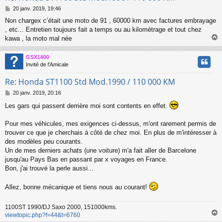
M
20 janv. 2019, 19:46
e
Non chargex c’était une moto de 91 , 60000 km avec factures embrayage
s
, etc... Entretien toujours fait a temps ou au kilométrage et tout chez
s
a
kawa , la moto mal née
g
e
GSX1400
t
Invité de l'Amicale
Re: Honda ST1100 Std Mod.1990 / 110 000 KM
M
20 janv. 2019, 20:16
e
Les gars qui passent derrière moi sont contents en effet.
s
s
a
Pour mes véhicules, mes exigences ci-dessus, m'ont rarement permis de
g
trouver ce que je cherchais à côté de chez moi. En plus de m'intéresser à
e
des modèles peu courants.
Un de mes derniers achats (une voiture) m'a fait aller de Barcelone
jusqu'au Pays Bas en passant par x voyages en France.
Bon, j'ai trouvé la perle aussi...
Allez, bonne mécanique et tiens nous au courant!
1100ST 1990/DJ Saxo 2000, 151000kms.
viewtopic.php?f=44&t=6760