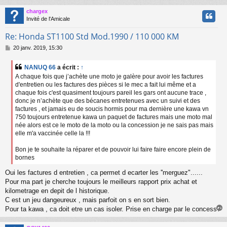
g
chargex
e
t
Invité de l'Amicale
Re: Honda ST1100 Std Mod.1990 / 110 000 KM
M
20 janv. 2019, 15:30
e
s
NANUQ 66
a écrit :
↑
s
A chaque fois que j’achète une moto je galère pour avoir les factures
a
d'entretien ou les factures des pièces si le mec a fait lui même et a
g
chaque fois c'est quasiment toujours pareil les gars ont aucune trace ,
e
donc je n’achète que des bécanes entretenues avec un suivi et des
factures , et jamais eu de soucis hormis pour ma dernière une kawa vn
750 toujours entretenue kawa un paquet de factures mais une moto mal
née alors est ce le moto de la moto ou la concession je ne sais pas mais
elle m'a vaccinée celle la !!!
Bon je te souhaite la réparer et de pouvoir lui faire faire encore plein de
bornes
Oui les factures d entretien , ca permet d ecarter les ''merguez"......
Pour ma part je cherche toujours le meilleurs rapport prix achat et
kilometrage en depit de l historique.
C est un jeu dangeureux , mais parfoit on s en sort bien.
Pour ta kawa , ca doit etre un cas isoler. Prise en charge par le concess?