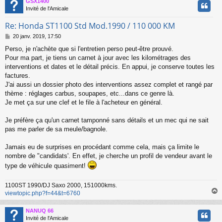
GSX1400
t
Invité de l'Amicale
Re: Honda ST1100 Std Mod.1990 / 110 000 KM
M
20 janv. 2019, 17:50
e
Perso, je n'achète que si l'entretien perso peut-être prouvé.
s
Pour ma part, je tiens un carnet à jour avec les kilométrages des
s
a
interventions et dates et le détail précis. En appui, je conserve toutes les
g
factures.
e
J'ai aussi un dossier photo des interventions assez complet et rangé par
thème : réglages carbus, soupapes, etc...dans ce genre là.
Je met ça sur une clef et le file à l'acheteur en général.
Je préfère ça qu'un carnet tamponné sans détails et un mec qui ne sait
pas me parler de sa meule/bagnole.
Jamais eu de surprises en procédant comme cela, mais ça limite le
nombre de "candidats'. En effet, je cherche un profil de vendeur avant le
type de véhicule quasiment!
1100ST 1990/DJ Saxo 2000, 151000kms.
viewtopic.php?f=44&t=6760
NANUQ 66
t
Invité de l'Amicale