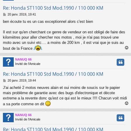
Re: Honda ST1100 Std Mod.1990 / 110 000 KM
M
20 janv. 2019, 19:41
e
ben écoute tu es un cas exceptionnel alors c'est bien
s
s
a
Il est sur qu'en cherchant ce genre de vendeur on est obligé de faire des
g
kilomètres pour aller chercher nos motos , moi je n'ai pas trouvé une
e
moto avec un suivi etc.... a moins de 200 km , il est vrai que je suis au
bout de la France
NANUQ 66
t
Invité de l'Amicale
Re: Honda ST1100 Std Mod.1990 / 110 000 KM
M
20 janv. 2019, 19:44
e
J'ai acheté 2 motos neuves alain et oui moins de soucis sur le papier
s
mais problème de garantie avec des bugs d'electronique et décote
s
a
extreme a la revente donc qu'est ce qui est le mieux !!!! Chacun voit midi
g
a sa porte comme on dit
e
NANUQ 66
t
Invité de l'Amicale
Re: Honda ST1100 Std Mod.1990 / 110 000 KM