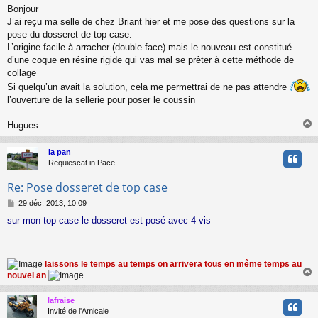
e
Bonjour
s
J’ai reçu ma selle de chez Briant hier et me pose des questions sur la
s
a
pose du dosseret de top case.
g
L’origine facile à arracher (double face) mais le nouveau est constitué
e
d’une coque en résine rigide qui vas mal se prêter à cette méthode de
collage
Si quelqu’un avait la solution, cela me permettrai de ne pas attendre
l’ouverture de la sellerie pour poser le coussin
Hugues
la pan
t
Requiescat in Pace
Re: Pose dosseret de top case
M
29 déc. 2013, 10:09
e
sur mon top case le dosseret est posé avec 4 vis
s
s
a
g
laissons le temps au temps on arrivera tous en même temps au
e
nouvel an
lafraise
t
Invité de l'Amicale