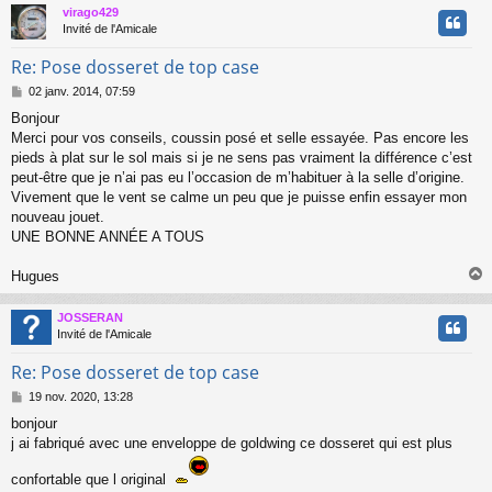
virago429
t
Invité de l'Amicale
Re: Pose dosseret de top case
M
02 janv. 2014, 07:59
e
Bonjour
s
Merci pour vos conseils, coussin posé et selle essayée. Pas encore les
s
a
pieds à plat sur le sol mais si je ne sens pas vraiment la différence c’est
g
peut-être que je n’ai pas eu l’occasion de m’habituer à la selle d’origine.
e
Vivement que le vent se calme un peu que je puisse enfin essayer mon
nouveau jouet.
UNE BONNE ANNÉE A TOUS
Hugues
JOSSERAN
t
Invité de l'Amicale
Re: Pose dosseret de top case
M
19 nov. 2020, 13:28
e
bonjour
s
j ai fabriqué avec une enveloppe de goldwing ce dosseret qui est plus
s
a
g
confortable que l original