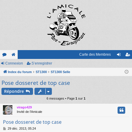
Carte des Membres
or
Connexion
e
S’enregistrer
on
’e
u
Index du forum
sit
ST1300
ST1300 Selle
ne
nr
Pose dosseret de top case
m
e
xi
eg
s
on
ist
Répondre
6 messages • Page
1
sur
1
re
virago429
r
Invité de l'Amicale
Pose dosseret de top case
M
29 déc. 2013, 05:24