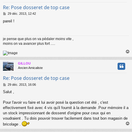
Re: Pose dosseret de top case
M
29 déc. 2013, 12:42
e
pareil !
s
s
a
g
je pense que plus on va pédaler moins vite ,
e
moins on va avancer plus fort .....
GILLOU
t
Ancien Amicaliste
Re: Pose dosseret de top case
M
29 déc. 2013, 16:06
e
Salut ,
s
s
a
Pour l'avoir vu faire et lui avoir posé la question cet été , c'est
g
effectivement fixé avec 4 vis qu'il fournit à la demande .Pour mémoire il a
e
un stock impressionnant de dosseret d'origine pour ceux qui en
voudraient . Tu dois pouvoir trouver facilement dans tout bon magasin de
bricolage .