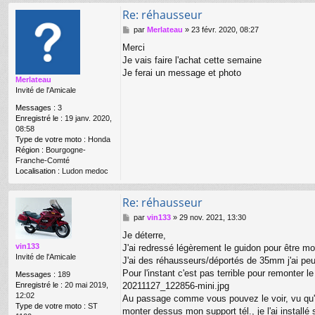
Re: réhausseur
M
par
Merlateau
»
23 févr. 2020, 08:27
e
Merci
s
Je vais faire l'achat cette semaine
s
a
Je ferai un message et photo
Merlateau
g
Invité de l'Amicale
e
Messages :
3
Enregistré le :
19 janv. 2020,
08:58
Type de votre moto :
Honda
Région :
Bourgogne-
Franche-Comté
Localisation :
Ludon medoc
Re: réhausseur
M
par
vin133
»
29 nov. 2021, 13:30
e
Je déterre,
s
vin133
J'ai redressé légèrement le guidon pour être mo
s
Invité de l'Amicale
a
J'ai des réhausseurs/déportés de 35mm j'ai peur 
g
Pour l'instant c'est pas terrible pour remonter l
Messages :
189
e
Enregistré le :
20 mai 2019,
20211127_122856-mini.jpg
12:02
Au passage comme vous pouvez le voir, vu qu'i
Type de votre moto :
ST
monter dessus mon support tél., je l'ai installé