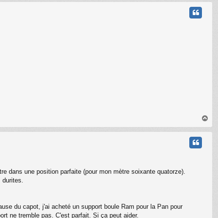
u
t
H
a
u
t
tre dans une position parfaite (pour mon mètre soixante quatorze).
 durites.
use du capot, j'ai acheté un support boule Ram pour la Pan pour
rt ne tremble pas. C'est parfait. Si ça peut aider.