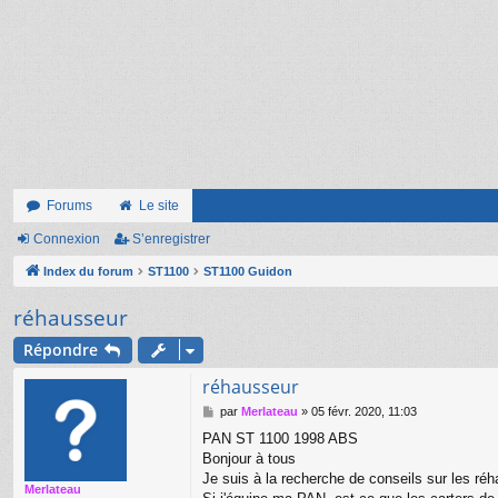
Forums
Le site
Connexion
S’enregistrer
Index du forum
ST1100
ST1100 Guidon
réhausseur
Répondre
réhausseur
M
par
Merlateau
»
05 févr. 2020, 11:03
e
PAN ST 1100 1998 ABS
s
Bonjour à tous
s
a
Je suis à la recherche de conseils sur les ré
Merlateau
g