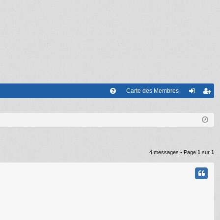
Carte des Membres
FA
on
’e
Q
ne
nr
xi
eg
on
ist
4 messages • Page
1
sur
1
re
r