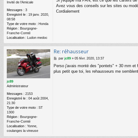
Si j'équipe ma PAN, est ce que les carters de 
Invité de l'Amicale
e
Avez vous des conseils sur les sites ou mod
Messages :
3
Cordialement
Enregistré le :
19 janv. 2020,
08:58
Type de votre moto :
Honda
Région :
Bourgogne-
Franche-Comté
Localisation :
Ludon medoc
Re: réhausseur
M
par
jc89
»
05 févr. 2020, 13:37
e
Perso j'avais monté des "pontets" + 30 mm et fab
s
plus petit que toi, les rehausseurs me semblent
s
a
g
jc89
e
Administrateur
Messages :
2153
Enregistré le :
04 août 2004,
21:30
Type de votre moto :
ST
1300
Région :
Bourgogne-
Franche-Comté
Localisation :
Yonne,
coulanges la vineuse