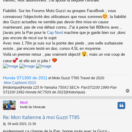
valises, feux additionnels. J'ai ajouté la béquille centrale.
Fiabilité. Sur les Forums Moto Guzzi ou groupes FaceBook , vous
connaissez l'objectivité des utilisateurs que nous sommes
, la fiabilité
des Guzzi actuelles ne semble pas devoir être mise en cause
maintenant, pas de vrai défaut connu. J''ai à peine fait 800kms avec ,
j'avais pris la Pan pour le
Cap Nord
machine que je garde bien sur ,donc
pas encore de recul sur le sujet
Avec mes 1.70m je suis sur la pointe des pieds , une selle surbaissée
existe , par encore testé en duo, conso 4,5L en moyenne.
Voilà un premier retour , pas vraiment objectif
, mais un vrai coup de
cœur.
et elle est si jolie !
Honda ST1300 de 2011
et Moto Guzzi TT85 Travel de 2020
-Mon CapNord 2023
[Historique]
Honda 125 N-Yamaha 750XJ SECA- PanST1100 1990-Pan
ST1100 1992-Honda NC750X de 2021
[/Historique]-
Minfi
t
Invité de l'Amicale
Re: Mon Italienne à moi Guzzi TT85
M
09 août 2023, 21:30
e
évidemment ça change de la Pan, bonne route avec la Guzzi -