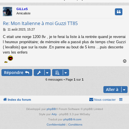
GiLLeS
t
Amicaliste
Re: Mon Italienne à moi Guzzi TT85
M
11 août 2023, 15:27
e
C etait une norge 1200 8v , je te ferai la liste à la rentrée quand je reverrai
s
l heureux propriétaire; de mémoire elle a passé plus de temps chez Guzzi
s
a
( levallois) que sur la route .En panne au bout de 5 kms ...puis descente
g
vers les enfers
e
Répondre
t
6 messages • Page
1
sur
1
Aller à
Index du forum
Nous contacter
Développé par
phpBB
® Forum Software © phpBB Limited
Style par
Arty
- phpBB 3.3 par MrGaby
Traduit par
phpBB-fr.com
Confidentialité
|
Conditions