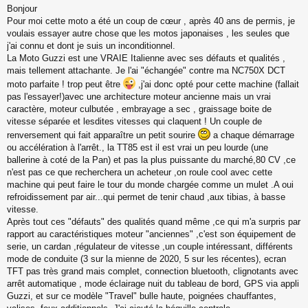
e
Bonjour
s
Pour moi cette moto a été un coup de cœur , après 40 ans de permis, je
s
a
voulais essayer autre chose que les motos japonaises , les seules que
g
j'ai connu et dont je suis un inconditionnel.
e
La Moto Guzzi est une VRAIE Italienne avec ses défauts et qualités ,
mais tellement attachante. Je l'ai "échangée" contre ma NC750X DCT
moto parfaite ! trop peut être
,j'ai donc opté pour cette machine (fallait
pas l'essayer!)avec une architecture moteur ancienne mais un vrai
caractère, moteur culbutée , embrayage a sec , graissage boite de
vitesse séparée et lesdites vitesses qui claquent ! Un couple de
renversement qui fait apparaître un petit sourire
a chaque démarrage
ou accélération à l'arrêt., la TT85 est il est vrai un peu lourde (une
ballerine à coté de la Pan) et pas la plus puissante du marché,80 CV ,ce
n'est pas ce que recherchera un acheteur ,on roule cool avec cette
machine qui peut faire le tour du monde chargée comme un mulet .A oui
refroidissement par air...qui permet de tenir chaud ,aux tibias, à basse
vitesse.
Après tout ces "défauts" des qualités quand même ,ce qui m'a surpris par
rapport au caractéristiques moteur "anciennes" ,c'est son équipement de
serie, un cardan ,régulateur de vitesse ,un couple intéressant, différents
mode de conduite (3 sur la mienne de 2020, 5 sur les récentes), ecran
TFT pas très grand mais complet, connection bluetooth, clignotants avec
arrêt automatique , mode éclairage nuit du tableau de bord, GPS via appli
Guzzi, et sur ce modèle "Travel" bulle haute, poignées chauffantes,