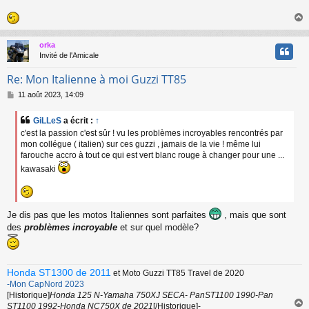
orka
t
Invité de l'Amicale
Re: Mon Italienne à moi Guzzi TT85
M
11 août 2023, 14:09
e
s
GiLLeS
a écrit :
↑
s
c'est la passion c'est sûr ! vu les problèmes incroyables rencontrés par
a
mon collégue ( italien) sur ces guzzi , jamais de la vie ! même lui
g
farouche accro à tout ce qui est vert blanc rouge à changer pour une ...
e
kawasaki
Je dis pas que les motos Italiennes sont parfaites
, mais que sont
des
problèmes incroyable
et sur quel modèle?
Honda ST1300 de 2011
et Moto Guzzi TT85 Travel de 2020
-Mon CapNord 2023
[Historique]
Honda 125 N-Yamaha 750XJ SECA- PanST1100 1990-Pan
ST1100 1992-Honda NC750X de 2021
[/Historique]-