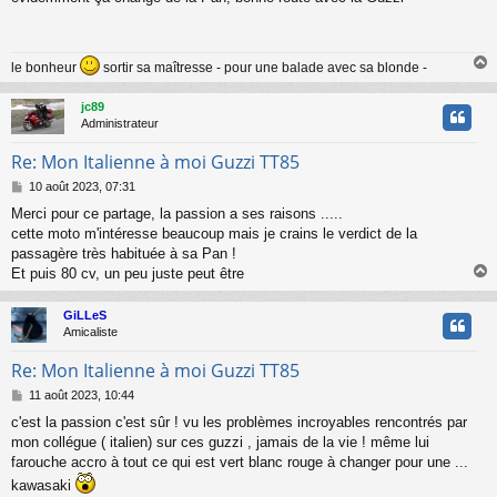
s
s
a
g
le bonheur
sortir sa maîtresse - pour une balade avec sa blonde -
e
jc89
t
Administrateur
Re: Mon Italienne à moi Guzzi TT85
M
10 août 2023, 07:31
e
Merci pour ce partage, la passion a ses raisons .....
s
cette moto m'intéresse beaucoup mais je crains le verdict de la
s
a
passagère très habituée à sa Pan !
g
Et puis 80 cv, un peu juste peut être
e
GiLLeS
t
Amicaliste
Re: Mon Italienne à moi Guzzi TT85
M
11 août 2023, 10:44
e
c'est la passion c'est sûr ! vu les problèmes incroyables rencontrés par
s
mon collégue ( italien) sur ces guzzi , jamais de la vie ! même lui
s
a
farouche accro à tout ce qui est vert blanc rouge à changer pour une ...
g
kawasaki
e