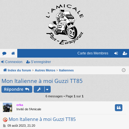
Carte des Membres
or
Connexion
e
S’enregistrer
on
’e
u
Index du forum
sit
Autres Motos
Italiennes
ne
nr
Mon Italienne à moi Guzzi TT85
m
e
xi
eg
s
on
ist
Répondre
6 messages • Page
1
sur
1
re
orka
r
Invité de l'Amicale
Mon Italienne à moi Guzzi TT85
M
09 août 2023, 21:20