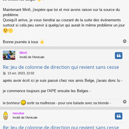
Maintenant Minfi, j'espère que toi et moi avons raison sur la source du
problème.
Quoiqu'il arrive, je vous tiendrai au courant de la suite des événements
surtout si cela peu servir à quelqu'un qui aurait le même problème un jour
Bonne journée à tous
Minfi
t
Invité de l'Amicale
Re: Jeu de colonne de direction qui revient sans cesse
M
13 oct. 2023, 22:02
e
après avoir écrit ici je suis passé chez nos amis Belge, j'avais donc lu -
s
s
a
je commence toujours par l'APE ensuite les Belges -
g
e
le bonheur
sortir sa maîtresse - pour une balade avec sa blonde -
taoukar
t
Invité de l'Amicale
Re: Jeu de colonne de direction qui revient sans cesse