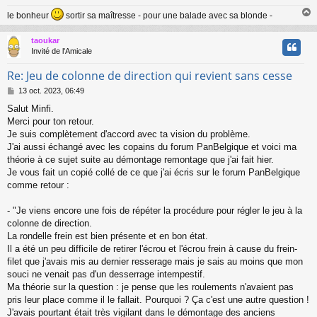
le bonheur
sortir sa maîtresse - pour une balade avec sa blonde -
taoukar
t
Invité de l'Amicale
Re: Jeu de colonne de direction qui revient sans cesse
M
13 oct. 2023, 06:49
e
Salut Minfi.
s
Merci pour ton retour.
s
a
Je suis complètement d'accord avec ta vision du problème.
g
J'ai aussi échangé avec les copains du forum PanBelgique et voici ma
e
théorie à ce sujet suite au démontage remontage que j'ai fait hier.
Je vous fait un copié collé de ce que j'ai écris sur le forum PanBelgique
comme retour :
- "Je viens encore une fois de répéter la procédure pour régler le jeu à la
colonne de direction.
La rondelle frein est bien présente et en bon état.
Il a été un peu difficile de retirer l'écrou et l'écrou frein à cause du frein-
filet que j'avais mis au dernier resserage mais je sais au moins que mon
souci ne venait pas d'un desserrage intempestif.
Ma théorie sur la question : je pense que les roulements n'avaient pas
pris leur place comme il le fallait. Pourquoi ? Ça c'est une autre question !
J'avais pourtant était très vigilant dans le démontage des anciens