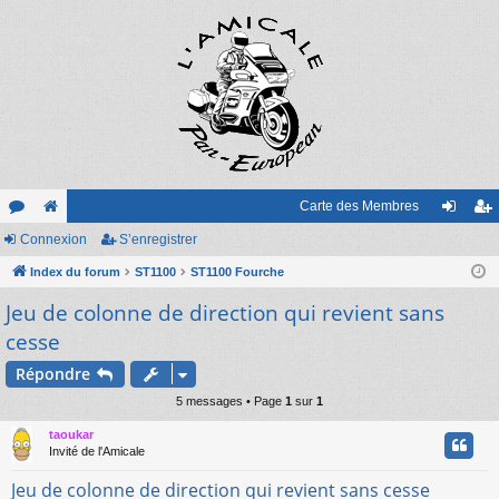
Carte des Membres
or
Connexion
e
S’enregistrer
on
’e
u
Index du forum
sit
ST1100
ST1100 Fourche
ne
nr
Jeu de colonne de direction qui revient sans
m
e
xi
eg
cesse
s
on
ist
Répondre
re
5 messages • Page
1
sur
1
r
taoukar
Invité de l'Amicale
Jeu de colonne de direction qui revient sans cesse