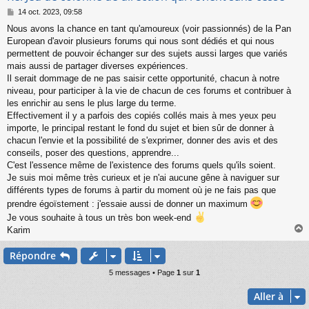
M
14 oct. 2023, 09:58
e
Nous avons la chance en tant qu'amoureux (voir passionnés) de la Pan
s
European d'avoir plusieurs forums qui nous sont dédiés et qui nous
s
a
permettent de pouvoir échanger sur des sujets aussi larges que variés
g
mais aussi de partager diverses expériences.
e
Il serait dommage de ne pas saisir cette opportunité, chacun à notre
niveau, pour participer à la vie de chacun de ces forums et contribuer à
les enrichir au sens le plus large du terme.
Effectivement il y a parfois des copiés collés mais à mes yeux peu
importe, le principal restant le fond du sujet et bien sûr de donner à
chacun l'envie et la possibilité de s'exprimer, donner des avis et des
conseils, poser des questions, apprendre...
C'est l'essence même de l'existence des forums quels qu'ils soient.
Je suis moi même très curieux et je n'ai aucune gêne à naviguer sur
différents types de forums à partir du moment où je ne fais pas que
prendre égoïstement : j'essaie aussi de donner un maximum
Je vous souhaite à tous un très bon week-end
Karim
Répondre
t
5 messages • Page
1
sur
1
Aller à