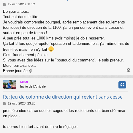
M
12 oct. 2023, 11:32
e
Bonjour à tous,
s
Tout est dans le titre.
s
a
Je voudrais comprendre pourquoi, après remplacement des roulements
g
(coniques) de direction de la 1100, j'ai un jeu qui revient sans cesse et
e
surtout en peu de temps !
À peu près tout les 1000 kms (voir moins) je dois resserrer.
Ça fait 3 fois que je répète l'opération et la dernière fois, j'ai même mis du
frein-filet mais rien n'y fait
C'est franchement pénible.
Si vous avez des idées sur le "pourquoi du comment", je suis preneur.
Merci par avance...
Bonne journée ✌
Minfi
t
Invité de l'Amicale
Re: Jeu de colonne de direction qui revient sans cesse
M
12 oct. 2023, 23:26
e
première idée est ce que les cages et les roulements ont bien été mise
s
en place -
s
a
g
tu serres bien fort avant de faire le réglage -
e