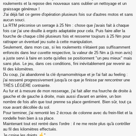
roulements et la repose des nouveaux sans oublier un nettoyage et un
graissage généreux !
J'ai déjà fait ce genre d'opération plusieurs fois sur d'autres motos et sans
aucun souci.
La RTM préconise un serrage à 25 Nm : chose que j'avais fait à chaque
fois car j'ai une douille à ergots adaptatée pour cela. Puis faire aller la
fourche de chaque côté plusieurs fois et resserrer toujours à 25 Nm pour
rattraper un éventuel jeu suite à cette manipulation.
Seulement, dans mon cas, si les roulements n'étaient pas suffisamment
enfoncés dans leur cuvette respective, la valeur de 25 Nm a (à mon avis)
a juste servi à faire en sorte qu'elles se positionnent "un peu mieux" mais
sans plus. Le jeu, dans ces conditions, fini inévitablement par revenir au
fil des kilomètres.
Du coup, j'ai abandonné la clé dynamométrique et je l'ai fait au feeling :
j'ai resserré progressivement jusqu'à ce que je finisse par rencontrer une
TRÈS LÉGÈRE contrainte.
Au fur et à mesure de mon resserage, j'ai fait aller ma fourche de droite à
gauche et de gauche à droite, mais aussi d'avant en arrière, un bon
nombre de fois afin que tout prenne sa place gentiment. Bien sûr, tout ça
roue avant décollée du sol.
Pour terminer, j'ai remonté les 2 écrous de colonne avec du frein-filet et la
rondelle frein bien à sa place.
Maintenant tout est rentré dans l'ordre : il ne me reste plus qu'à contrôler
au fil des kilomètres effectués.
Je croise les doigts
".