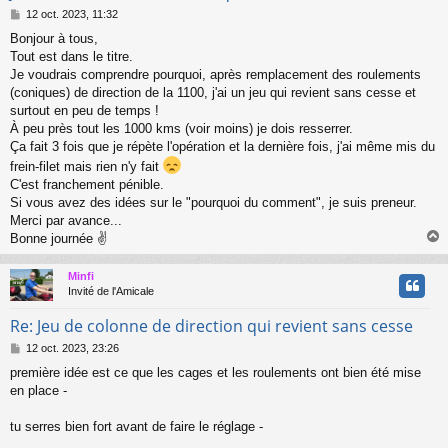
M
12 oct. 2023, 11:32
e
Bonjour à tous,
s
Tout est dans le titre.
s
a
Je voudrais comprendre pourquoi, après remplacement des roulements
g
(coniques) de direction de la 1100, j'ai un jeu qui revient sans cesse et
e
surtout en peu de temps !
À peu près tout les 1000 kms (voir moins) je dois resserrer.
Ça fait 3 fois que je répète l'opération et la dernière fois, j'ai même mis du
frein-filet mais rien n'y fait
C'est franchement pénible.
Si vous avez des idées sur le "pourquoi du comment", je suis preneur.
Merci par avance...
Bonne journée ✌
Minfi
t
Invité de l'Amicale
Re: Jeu de colonne de direction qui revient sans cesse
M
12 oct. 2023, 23:26
e
première idée est ce que les cages et les roulements ont bien été mise
s
en place -
s
a
g
tu serres bien fort avant de faire le réglage -
e