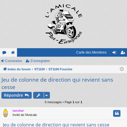
Carte des Membres
or
Connexion
e
S’enregistrer
on
’e
u
Index du forum
sit
ST1100
ST1100 Fourche
ne
nr
Jeu de colonne de direction qui revient sans
m
e
xi
eg
cesse
s
on
ist
Répondre
re
5 messages • Page
1
sur
1
r
taoukar
Invité de l'Amicale
Jeu de colonne de direction qui revient sans cesse