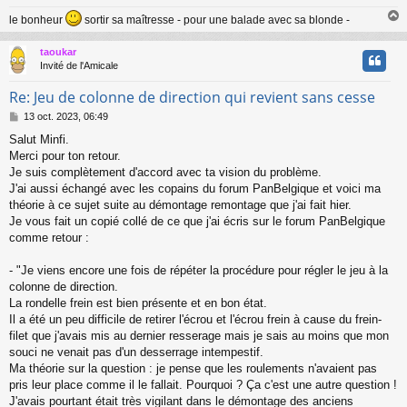
le bonheur
sortir sa maîtresse - pour une balade avec sa blonde -
taoukar
t
Invité de l'Amicale
Re: Jeu de colonne de direction qui revient sans cesse
M
13 oct. 2023, 06:49
e
Salut Minfi.
s
Merci pour ton retour.
s
a
Je suis complètement d'accord avec ta vision du problème.
g
J'ai aussi échangé avec les copains du forum PanBelgique et voici ma
e
théorie à ce sujet suite au démontage remontage que j'ai fait hier.
Je vous fait un copié collé de ce que j'ai écris sur le forum PanBelgique
comme retour :
- "Je viens encore une fois de répéter la procédure pour régler le jeu à la
colonne de direction.
La rondelle frein est bien présente et en bon état.
Il a été un peu difficile de retirer l'écrou et l'écrou frein à cause du frein-
filet que j'avais mis au dernier resserage mais je sais au moins que mon
souci ne venait pas d'un desserrage intempestif.
Ma théorie sur la question : je pense que les roulements n'avaient pas
pris leur place comme il le fallait. Pourquoi ? Ça c'est une autre question !
J'avais pourtant était très vigilant dans le démontage des anciens