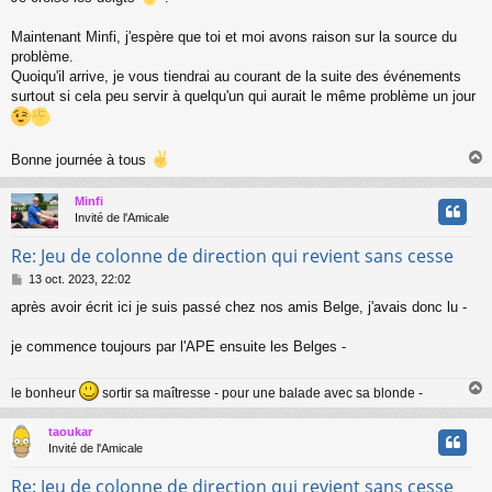
Maintenant Minfi, j'espère que toi et moi avons raison sur la source du
problème.
Quoiqu'il arrive, je vous tiendrai au courant de la suite des événements
surtout si cela peu servir à quelqu'un qui aurait le même problème un jour
Bonne journée à tous
Minfi
t
Invité de l'Amicale
Re: Jeu de colonne de direction qui revient sans cesse
M
13 oct. 2023, 22:02
e
après avoir écrit ici je suis passé chez nos amis Belge, j'avais donc lu -
s
s
a
je commence toujours par l'APE ensuite les Belges -
g
e
le bonheur
sortir sa maîtresse - pour une balade avec sa blonde -
taoukar
t
Invité de l'Amicale
Re: Jeu de colonne de direction qui revient sans cesse