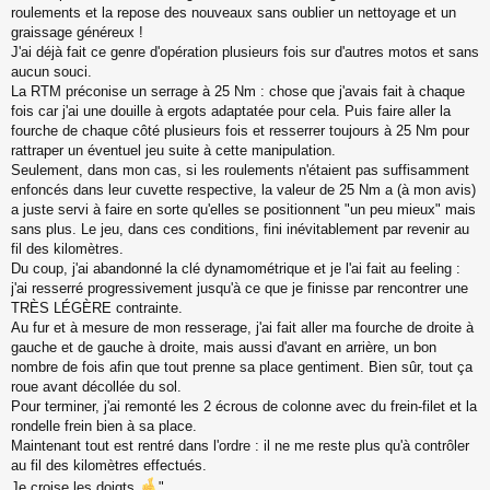
roulements et la repose des nouveaux sans oublier un nettoyage et un
graissage généreux !
J'ai déjà fait ce genre d'opération plusieurs fois sur d'autres motos et sans
aucun souci.
La RTM préconise un serrage à 25 Nm : chose que j'avais fait à chaque
fois car j'ai une douille à ergots adaptatée pour cela. Puis faire aller la
fourche de chaque côté plusieurs fois et resserrer toujours à 25 Nm pour
rattraper un éventuel jeu suite à cette manipulation.
Seulement, dans mon cas, si les roulements n'étaient pas suffisamment
enfoncés dans leur cuvette respective, la valeur de 25 Nm a (à mon avis)
a juste servi à faire en sorte qu'elles se positionnent "un peu mieux" mais
sans plus. Le jeu, dans ces conditions, fini inévitablement par revenir au
fil des kilomètres.
Du coup, j'ai abandonné la clé dynamométrique et je l'ai fait au feeling :
j'ai resserré progressivement jusqu'à ce que je finisse par rencontrer une
TRÈS LÉGÈRE contrainte.
Au fur et à mesure de mon resserage, j'ai fait aller ma fourche de droite à
gauche et de gauche à droite, mais aussi d'avant en arrière, un bon
nombre de fois afin que tout prenne sa place gentiment. Bien sûr, tout ça
roue avant décollée du sol.
Pour terminer, j'ai remonté les 2 écrous de colonne avec du frein-filet et la
rondelle frein bien à sa place.
Maintenant tout est rentré dans l'ordre : il ne me reste plus qu'à contrôler
au fil des kilomètres effectués.
Je croise les doigts
".