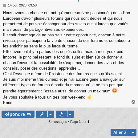
M
14 oct. 2023, 09:58
e
Nous avons la chance en tant qu'amoureux (voir passionnés) de la Pan
s
European d'avoir plusieurs forums qui nous sont dédiés et qui nous
s
a
permettent de pouvoir échanger sur des sujets aussi larges que variés
g
mais aussi de partager diverses expériences.
e
Il serait dommage de ne pas saisir cette opportunité, chacun à notre
niveau, pour participer à la vie de chacun de ces forums et contribuer à
les enrichir au sens le plus large du terme.
Effectivement il y a parfois des copiés collés mais à mes yeux peu
importe, le principal restant le fond du sujet et bien sûr de donner à
chacun l'envie et la possibilité de s'exprimer, donner des avis et des
conseils, poser des questions, apprendre...
C'est l'essence même de l'existence des forums quels qu'ils soient.
Je suis moi même très curieux et je n'ai aucune gêne à naviguer sur
différents types de forums à partir du moment où je ne fais pas que
prendre égoïstement : j'essaie aussi de donner un maximum
Je vous souhaite à tous un très bon week-end
Karim
Répondre
t
5 messages • Page
1
sur
1
Aller à