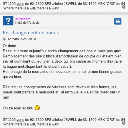
ST 1100
verte
de 92, 1300 BFG attelée JEWELL de 83, 1300 MBK "CRS" de 84
"where there is a will, there is a way"
galapagos
t
Invité de l'Amicale
Re: changement de pneus
M
12 mars 2024, 20:28
e
Or donc...
s
Essai sur route aujourd'hui après changement des pneus mais pas que:
s
a
Remplacement des silent blocs d'amortisseur de couple qui étaient bien
g
sec et donnaient du jeu (y'en a deux qui ont cassé au moment d'extraire
e
la bague métallique tant ils étaient secs!),
Remontage de la roue avec de nouveaux joints spi et une bonne graisse
qui va bien,
Résultat les changements de vitesses sont devenus bien francs, les
pneus sont parfaits à mon goût et j'ai retrouvé le plaisir de rouler sur un
rail!
On ze road again!!
ST 1100
verte
de 92, 1300 BFG attelée JEWELL de 83, 1300 MBK "CRS" de 84
"where there is a will, there is a way"