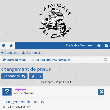
Carte des Membres
or
Connexion
e
S’enregistrer
on
’e
u
Index du forum
sit
ST1100
ST1100 Pneumatiques
ne
nr
changement de pneus
m
e
xi
eg
s
on
ist
Répondre
6 messages • Page
1
sur
1
re
galapagos
r
Invité de l'Amicale
changement de pneus
M
17 févr. 2024, 08:02