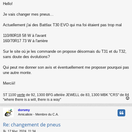
e
Hello!
s
s
a
Je vais changer mes pneus...
g
e
Actuellement j'ai des Battlax T30 EVO qui ma foi étaient pas trop mal
110/80R18 58 W à l'avant
160/70R17 73 W à l'arrière
Sur le site où je les commande on propose désormais du T31 et du T32,
sans doute des évolutions?
Qui peut me donner son avis et éventuellement me proposer pourquoi pas
une autre monte.
Merciii!
ST 1100
verte
de 92, 1300 BFG attelée JEWELL de 83, 1300 MBK "CRS" de 84
"where there is a will, there is a way"
dorsmy
t
Amicaliste - Membre du C.A.
Re: changement de pneus
M
17 févr. 2024, 11:34