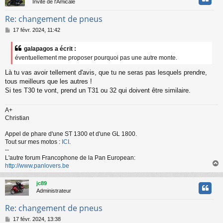
Invité de l'Amicale
Re: changement de pneus
M
17 févr. 2024, 11:42
e
s
galapagos a écrit :
s
éventuellement me proposer pourquoi pas une autre monte.
a
g
Là tu vas avoir tellement d'avis, que tu ne seras pas lesquels prendre,
e
tous meilleurs que les autres !
Si tes T30 te vont, prend un T31 ou 32 qui doivent être similaire.
A+
Christian
Appel de phare d'une ST 1300 et d'une GL 1800.
Tout sur mes motos :
ICI
.
--
L'autre forum Francophone de la Pan European:
http://www.panlovers.be
jc89
t
Administrateur
Re: changement de pneus
M
17 févr. 2024, 13:38