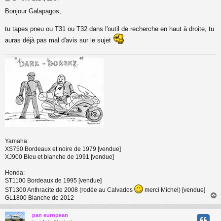
e
Bonjour Galapagos,
s
s
a
tu tapes pneu ou T31 ou T32 dans l'outil de recherche en haut à droite, tu
g
auras déjà pas mal d'avis sur le sujet
e
Yamaha:
XS750 Bordeaux et noire de 1979 [vendue]
XJ900 Bleu et blanche de 1991 [vendue]
Honda:
ST1100 Bordeaux de 1995 [vendue]
ST1300 Anthracite de 2008 (rodée au Calvados
merci Michel) [vendue]
GL1800 Blanche de 2012
pan european
t