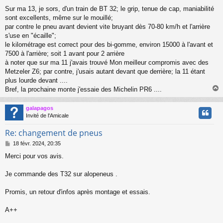
e
Sur ma 13, je sors, d'un train de BT 32; le grip, tenue de cap, maniabilité
s
sont excellents, même sur le mouillé;
s
a
par contre le pneu avant devient vite bruyant dès 70-80 km/h et l'arrière
g
s'use en "écaille";
e
le kilométrage est correct pour des bi-gomme, environ 15000 à l'avant et
7500 à l'arrière; soit 1 avant pour 2 arrière
à noter que sur ma 11 j'avais trouvé Mon meilleur compromis avec des
Metzeler Z6; par contre, j'usais autant devant que derrière; la 11 étant
plus lourde devant ....
Bref, la prochaine monte j'essaie des Michelin PR6 ....
galapagos
t
Invité de l'Amicale
Re: changement de pneus
M
18 févr. 2024, 20:35
e
Merci pour vos avis.
s
s
a
Je commande des T32 sur alopeneus .
g
e
Promis, un retour d'infos après montage et essais.
A++