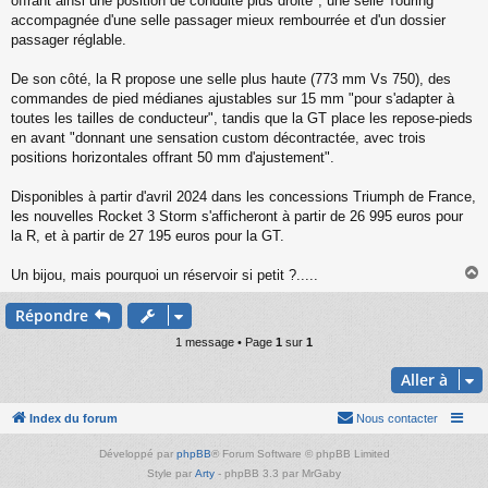
offrant ainsi une position de conduite plus droite", une selle Touring
accompagnée d'une selle passager mieux rembourrée et d'un dossier
passager réglable.
De son côté, la R propose une selle plus haute (773 mm Vs 750), des
commandes de pied médianes ajustables sur 15 mm "pour s'adapter à
toutes les tailles de conducteur", tandis que la GT place les repose-pieds
en avant "donnant une sensation custom décontractée, avec trois
positions horizontales offrant 50 mm d'ajustement".
Disponibles à partir d'avril 2024 dans les concessions Triumph de France,
les nouvelles Rocket 3 Storm s'afficheront à partir de 26 995 euros pour
la R, et à partir de 27 195 euros pour la GT.
Un bijou, mais pourquoi un réservoir si petit ?.....
Répondre
t
1 message • Page
1
sur
1
Aller à
Index du forum
Nous contacter
Développé par
phpBB
® Forum Software © phpBB Limited
Style par
Arty
- phpBB 3.3 par MrGaby