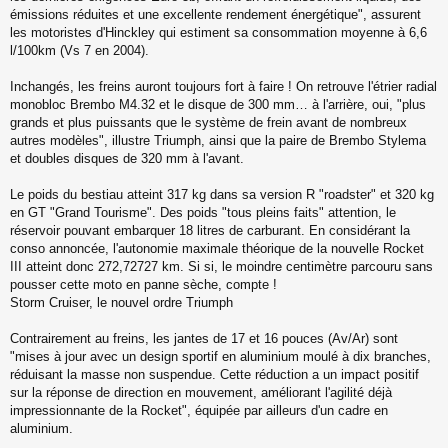
émissions réduites et une excellente rendement énergétique", assurent
les motoristes d'Hinckley qui estiment sa consommation moyenne à 6,6
l/100km (Vs 7 en 2004).
Inchangés, les freins auront toujours fort à faire ! On retrouve l'étrier radial
monobloc Brembo M4.32 et le disque de 300 mm… à l'arrière, oui, "plus
grands et plus puissants que le système de frein avant de nombreux
autres modèles", illustre Triumph, ainsi que la paire de Brembo Stylema
et doubles disques de 320 mm à l'avant.
Le poids du bestiau atteint 317 kg dans sa version R "roadster" et 320 kg
en GT "Grand Tourisme". Des poids "tous pleins faits" attention, le
réservoir pouvant embarquer 18 litres de carburant. En considérant la
conso annoncée, l'autonomie maximale théorique de la nouvelle Rocket
III atteint donc 272,72727 km. Si si, le moindre centimètre parcouru sans
pousser cette moto en panne sèche, compte !
Storm Cruiser, le nouvel ordre Triumph
Contrairement au freins, les jantes de 17 et 16 pouces (Av/Ar) sont
"mises à jour avec un design sportif en aluminium moulé à dix branches,
réduisant la masse non suspendue. Cette réduction a un impact positif
sur la réponse de direction en mouvement, améliorant l'agilité déjà
impressionnante de la Rocket", équipée par ailleurs d'un cadre en
aluminium.