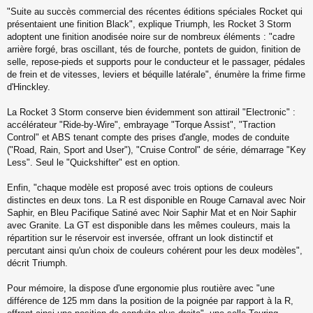
"Suite au succès commercial des récentes éditions spéciales Rocket qui
présentaient une finition Black", explique Triumph, les Rocket 3 Storm
adoptent une finition anodisée noire sur de nombreux éléments : "cadre
arrière forgé, bras oscillant, tés de fourche, pontets de guidon, finition de
selle, repose-pieds et supports pour le conducteur et le passager, pédales
de frein et de vitesses, leviers et béquille latérale", énumère la frime firme
d'Hinckley.
La Rocket 3 Storm conserve bien évidemment son attirail "Electronic" :
accélérateur "Ride-by-Wire", embrayage "Torque Assist", "Traction
Control" et ABS tenant compte des prises d'angle, modes de conduite
("Road, Rain, Sport and User"), "Cruise Control" de série, démarrage "Key
Less". Seul le "Quickshifter" est en option.
Enfin, "chaque modèle est proposé avec trois options de couleurs
distinctes en deux tons. La R est disponible en Rouge Carnaval avec Noir
Saphir, en Bleu Pacifique Satiné avec Noir Saphir Mat et en Noir Saphir
avec Granite. La GT est disponible dans les mêmes couleurs, mais la
répartition sur le réservoir est inversée, offrant un look distinctif et
percutant ainsi qu'un choix de couleurs cohérent pour les deux modèles",
décrit Triumph.
Pour mémoire, la dispose d'une ergonomie plus routière avec "une
différence de 125 mm dans la position de la poignée par rapport à la R,