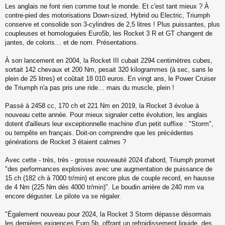
e
Les anglais ne font rien comme tout le monde. Et c'est tant mieux ? À
s
contre-pied des motorisations Down-sized, Hybrid ou Electric, Triumph
s
a
conserve et consolide son 3-cylindres de 2,5 litres ! Plus puissantes, plus
g
coupleuses et homologuées Euro5b, les Rocket 3 R et GT changent de
e
jantes, de coloris… et de nom. Présentations.
À son lancement en 2004, la Rocket III cubait 2294 centimètres cubes,
sortait 142 chevaux et 200 Nm, pesait 320 kilogrammes (à sec, sans le
plein de 25 litres) et coûtait 18 010 euros. En vingt ans, le Power Cruiser
de Triumph n'a pas pris une ride… mais du muscle, plein !
Passé à 2458 cc, 170 ch et 221 Nm en 2019, la Rocket 3 évolue à
nouveau cette année. Pour mieux signaler cette évolution, les anglais
dotent d'ailleurs leur exceptionnelle machine d'un petit suffixe : "Storm",
ou tempête en français. Doit-on comprendre que les précédentes
générations de Rocket 3 étaient calmes ?
Avec cette - très, très - grosse nouveauté 2024 d'abord, Triumph promet
"des performances explosives avec une augmentation de puissance de
15 ch (182 ch à 7000 tr/min) et encore plus de couple record, en hausse
de 4 Nm (225 Nm dès 4000 tr/min)". Le boudin arrière de 240 mm va
encore déguster. Le pilote va se régaler.
"Également nouveau pour 2024, la Rocket 3 Storm dépasse désormais
les dernières exigences Euro 5b, offrant un refroidissement liquide, des