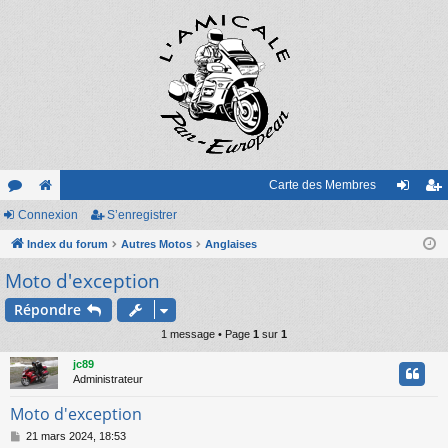
Carte des Membres
or
Connexion
e
S’enregistrer
on
’e
u
Index du forum
sit
Autres Motos
Anglaises
ne
nr
Moto d'exception
m
e
xi
eg
s
on
ist
Répondre
1 message • Page
1
sur
1
re
jc89
r
Administrateur
Moto d'exception
M
21 mars 2024, 18:53