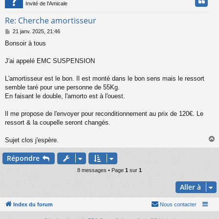
t
Invité de l'Amicale
Re: Cherche amortisseur
M
21 janv. 2025, 21:46
e
Bonsoir à tous
s
s
a
J'ai appelé EMC SUSPENSION
g
e
L'amortisseur est le bon. Il est monté dans le bon sens mais le ressort
semble taré pour une personne de 55Kg.
En faisant le double, l'amorto est à l'ouest.
Il me propose de l'envoyer pour reconditionnement au prix de 120€. Le
ressort & la coupelle seront changés.
Sujet clos j'espère.
Répondre
t
8 messages • Page
1
sur
1
Aller à
Index du forum
Nous contacter