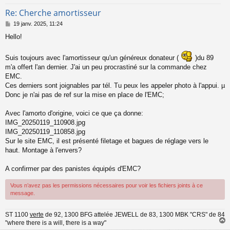
Re: Cherche amortisseur
M
19 janv. 2025, 11:24
e
Hello!
s
s
a
Suis toujours avec l'amortisseur qu'un généreux donateur (
)du 89
g
m'a offert l'an dernier. J'ai un peu procrastiné sur la commande chez
e
EMC.
Ces derniers sont joignables par tél. Tu peux les appeler photo à l'appui. µ
Donc je n'ai pas de ref sur la mise en place de l'EMC;
Avec l'amorto d'origine, voici ce que ça donne:
IMG_20250119_110908.jpg
IMG_20250119_110858.jpg
Sur le site EMC, il est présenté filetage et bagues de réglage vers le
haut. Montage à l'envers?
A confirmer par des panistes équipés d'EMC?
Vous n’avez pas les permissions nécessaires pour voir les fichiers joints à ce
message.
ST 1100
verte
de 92, 1300 BFG attelée JEWELL de 83, 1300 MBK "CRS" de 84
"where there is a will, there is a way"