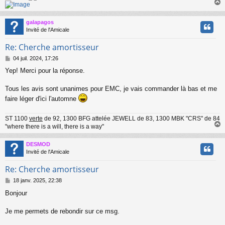
galapagos
t
Invité de l'Amicale
Re: Cherche amortisseur
M
04 juil. 2024, 17:26
e
Yep! Merci pour la réponse.
s
s
a
Tous les avis sont unanimes pour EMC, je vais commander là bas et me
g
faire léger d'ici l'automne
e
ST 1100
verte
de 92, 1300 BFG attelée JEWELL de 83, 1300 MBK "CRS" de 84
"where there is a will, there is a way"
DESMOD
t
Invité de l'Amicale
Re: Cherche amortisseur
M
18 janv. 2025, 22:38
e
Bonjour
s
s
a
Je me permets de rebondir sur ce msg.
g