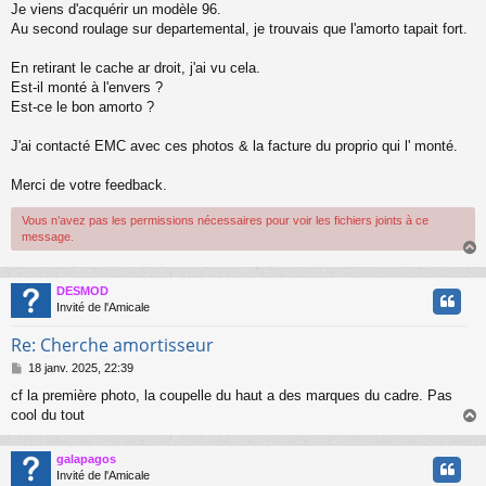
e
Je viens d'acquérir un modèle 96.
Au second roulage sur departemental, je trouvais que l'amorto tapait fort.
En retirant le cache ar droit, j'ai vu cela.
Est-il monté à l'envers ?
Est-ce le bon amorto ?
J'ai contacté EMC avec ces photos & la facture du proprio qui l' monté.
Merci de votre feedback.
Vous n’avez pas les permissions nécessaires pour voir les fichiers joints à ce
message.
DESMOD
t
Invité de l'Amicale
Re: Cherche amortisseur
M
18 janv. 2025, 22:39
e
cf la première photo, la coupelle du haut a des marques du cadre. Pas
s
cool du tout
s
a
g
galapagos
e
t
Invité de l'Amicale