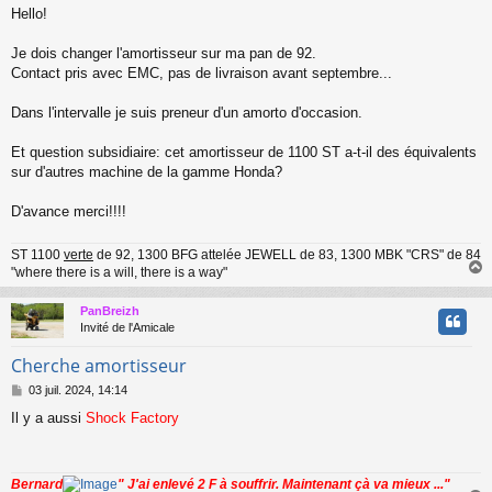
e
Hello!
s
s
a
Je dois changer l'amortisseur sur ma pan de 92.
g
Contact pris avec EMC, pas de livraison avant septembre...
e
Dans l'intervalle je suis preneur d'un amorto d'occasion.
Et question subsidiaire: cet amortisseur de 1100 ST a-t-il des équivalents
sur d'autres machine de la gamme Honda?
D'avance merci!!!!
ST 1100
verte
de 92, 1300 BFG attelée JEWELL de 83, 1300 MBK "CRS" de 84
"where there is a will, there is a way"
PanBreizh
t
Invité de l'Amicale
Cherche amortisseur
M
03 juil. 2024, 14:14
e
Il y a aussi
Shock Factory
s
s
a
g
Bernard
" J'ai enlevé 2 F à souffrir. Maintenant çà va mieux ..."
e