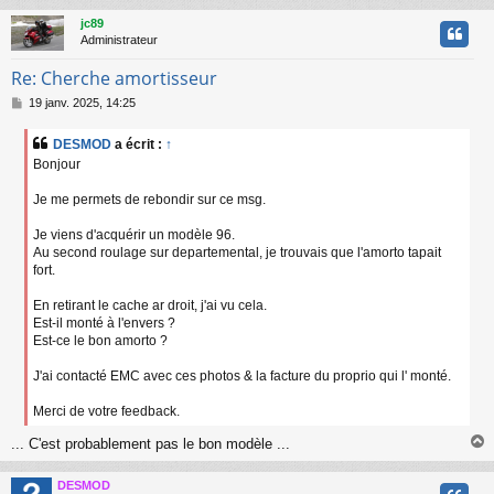
jc89
t
Administrateur
Re: Cherche amortisseur
M
19 janv. 2025, 14:25
e
s
DESMOD
a écrit :
↑
s
Bonjour
a
g
Je me permets de rebondir sur ce msg.
e
Je viens d'acquérir un modèle 96.
Au second roulage sur departemental, je trouvais que l'amorto tapait
fort.
En retirant le cache ar droit, j'ai vu cela.
Est-il monté à l'envers ?
Est-ce le bon amorto ?
J'ai contacté EMC avec ces photos & la facture du proprio qui l' monté.
Merci de votre feedback.
... C'est probablement pas le bon modèle ...
DESMOD