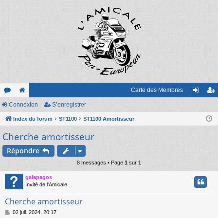
Carte des Membres
or
Connexion
e
S’enregistrer
on
’e
u
Index du forum
sit
ST1100
ST1100 Amortisseur
ne
nr
Cherche amortisseur
m
e
xi
eg
s
on
ist
Répondre
8 messages • Page
1
sur
1
re
galapagos
r
Invité de l'Amicale
Cherche amortisseur
M
02 juil. 2024, 20:17