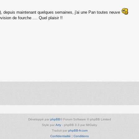
rum), depuis maintenant quelques semaines, j'ai une Pan toutes neuve
ision de fourche .... Quel plaisir !!
Développé par
phpBB
® Forum Software © phpBB Limited
Style par
Arty
- phpBB 3.3 par MrGaby
Traduit par
phpBB-fr.com
Confidentialité
|
Conditions