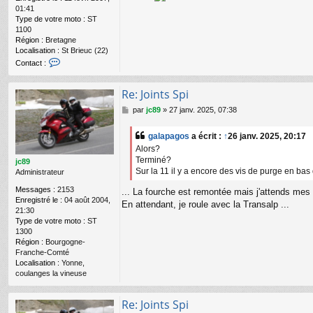
01:41
Type de votre moto :
ST
1100
Région :
Bretagne
Localisation :
St Brieuc (22)
C
Contact :
o
n
Re: Joints Spi
t
a
M
par
jc89
»
27 janv. 2025, 07:38
c
e
t
s
e
galapagos
a écrit :
↑
26 janv. 2025, 20:17
s
r
Alors?
a
P
Terminé?
g
jc89
a
Sur la 11 il y a encore des vis de purge en bas
e
Administrateur
n
B
Messages :
2153
... La fourche est remontée mais j'attends mes 
r
Enregistré le :
04 août 2004,
En attendant, je roule avec la Transalp ...
e
21:30
i
Type de votre moto :
ST
z
1300
h
Région :
Bourgogne-
Franche-Comté
Localisation :
Yonne,
coulanges la vineuse
Re: Joints Spi