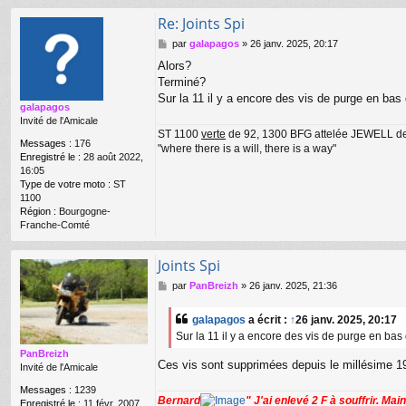
Re: Joints Spi
M
par
galapagos
»
26 janv. 2025, 20:17
e
Alors?
s
Terminé?
s
a
Sur la 11 il y a encore des vis de purge en bas 
galapagos
g
Invité de l'Amicale
e
ST 1100
verte
de 92, 1300 BFG attelée JEWELL d
Messages :
176
"where there is a will, there is a way"
Enregistré le :
28 août 2022,
16:05
Type de votre moto :
ST
1100
Région :
Bourgogne-
Franche-Comté
Joints Spi
M
par
PanBreizh
»
26 janv. 2025, 21:36
e
s
galapagos
a écrit :
↑
26 janv. 2025, 20:17
s
Sur la 11 il y a encore des vis de purge en bas
a
g
PanBreizh
Ces vis sont supprimées depuis le millésime 
e
Invité de l'Amicale
Messages :
1239
Bernard
" J'ai enlevé 2 F à souffrir. Mai
Enregistré le :
11 févr. 2007,