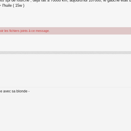
ints spi de fourche ; déjà fait à 70000 km, aujourd'hui 107000, le gauche était 
l'huile ( 15w )
r les fichiers joints à ce message.
de avec sa blonde -