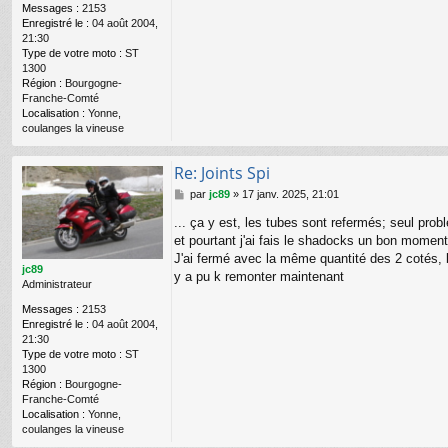
Messages :
2153
Enregistré le :
04 août 2004,
21:30
Type de votre moto :
ST
1300
Région :
Bourgogne-
Franche-Comté
Localisation :
Yonne,
coulanges la vineuse
Re: Joints Spi
M
par
jc89
»
17 janv. 2025, 21:01
e
... ça y est, les tubes sont refermés; seul pr
s
s
et pourtant j'ai fais le shadocks un bon moment 
a
J'ai fermé avec la même quantité des 2 cotés, 
g
jc89
y a pu k remonter maintenant
e
Administrateur
Messages :
2153
Enregistré le :
04 août 2004,
21:30
Type de votre moto :
ST
1300
Région :
Bourgogne-
Franche-Comté
Localisation :
Yonne,
coulanges la vineuse