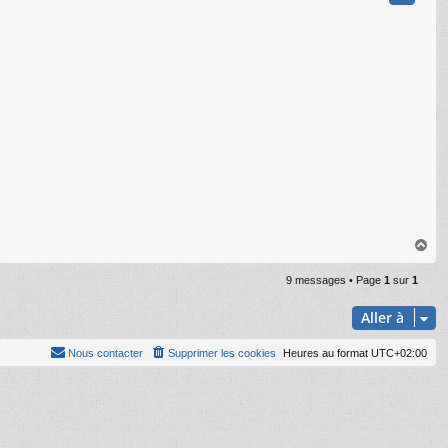
H
a
u
9 messages • Page
1
sur
1
t
Aller à
Nous contacter
Supprimer les cookies
Heures au format
UTC+02:00