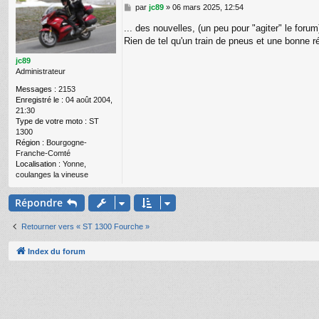
M
par
jc89
»
06 mars 2025, 12:54
e
... des nouvelles, (un peu pour "agiter" le fo
s
s
Rien de tel qu'un train de pneus et une bonne rév
a
g
jc89
e
Administrateur
Messages :
2153
Enregistré le :
04 août 2004,
21:30
Type de votre moto :
ST
1300
Région :
Bourgogne-
Franche-Comté
Localisation :
Yonne,
coulanges la vineuse
Répondre
Retourner vers « ST 1300 Fourche »
Index du forum