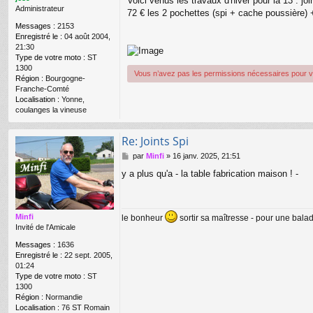
Voici venus les travaux d'hiver pour la 13 : jo
e
Administrateur
72 € les 2 pochettes (spi + cache poussière) + 
Messages :
2153
Enregistré le :
04 août 2004,
21:30
Type de votre moto :
ST
1300
Vous n’avez pas les permissions nécessaires pour voi
Région :
Bourgogne-
Franche-Comté
Localisation :
Yonne,
coulanges la vineuse
Re: Joints Spi
M
par
Minfi
»
16 janv. 2025, 21:51
e
y a plus qu'a - la table fabrication maison ! -
s
s
a
g
Minfi
le bonheur
sortir sa maîtresse - pour une bala
e
Invité de l'Amicale
Messages :
1636
Enregistré le :
22 sept. 2005,
01:24
Type de votre moto :
ST
1300
Région :
Normandie
Localisation :
76 ST Romain