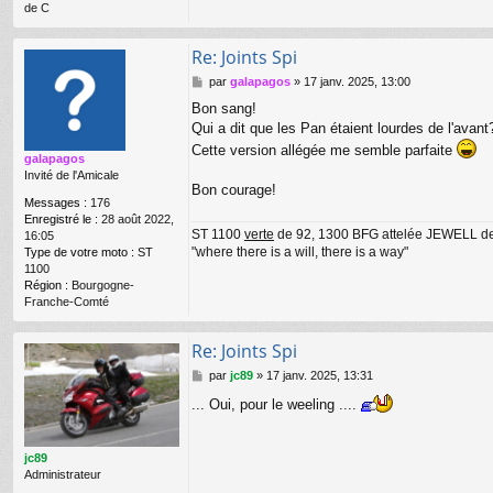
de C
Re: Joints Spi
M
par
galapagos
»
17 janv. 2025, 13:00
e
Bon sang!
s
Qui a dit que les Pan étaient lourdes de l'avant
s
a
Cette version allégée me semble parfaite
galapagos
g
Invité de l'Amicale
e
Bon courage!
Messages :
176
Enregistré le :
28 août 2022,
ST 1100
verte
de 92, 1300 BFG attelée JEWELL d
16:05
"where there is a will, there is a way"
Type de votre moto :
ST
1100
Région :
Bourgogne-
Franche-Comté
Re: Joints Spi
M
par
jc89
»
17 janv. 2025, 13:31
e
... Oui, pour le weeling ....
s
s
a
g
jc89
e
Administrateur