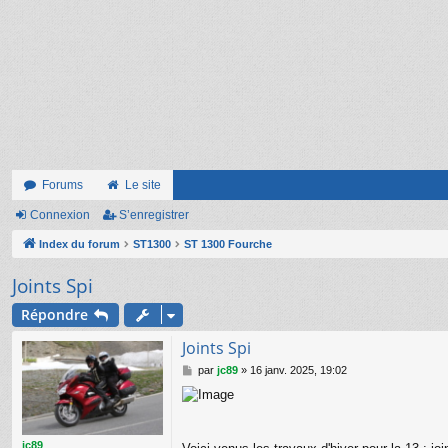
Forums
Le site
Connexion
S’enregistrer
Index du forum
ST1300
ST 1300 Fourche
Joints Spi
Répondre
Joints Spi
M
par
jc89
»
16 janv. 2025, 19:02
e
s
s
a
g
jc89