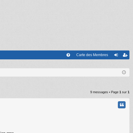
Carte des Membres
FA
on
’e
Q
ne
nr
xi
eg
on
ist
9 messages • Page
1
sur
1
re
r