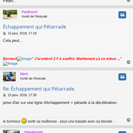
Pédro...
PanBreizh
t
Invité de l'Amicale
Échappement qui Pétarrade
M
15 janv. 2018, 17:18
e
Cela peut...
s
s
a
g
Bernard
" J'ai enlevé 2 F à souffrir. Maintenant çà va mieux ..."
e
Minfi
t
Invité de l'Amicale
Re: Échappement qui Pétarrade
M
15 janv. 2018, 17:38
e
prise d'air sur une ligne d'échappement = pétarde à la décélération.
s
s
a
g
le bonheur
sortir sa maîtresse - pour une balade avec sa blonde -
e
foksabouge