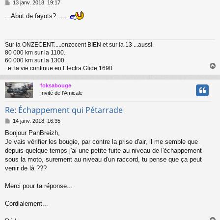
M
13 janv. 2018, 19:17
e
...Abut de fayots? .....
s
s
a
g
Sur la ONZECENT.....onzecent BIEN et sur la 13 ...aussi.
e
80 000 km sur la 1100.
60 000 km sur la 1300.
..et la vie continue en Electra Glide 1690.
foksabouge
t
Invité de l'Amicale
Re: Échappement qui Pétarrade
M
14 janv. 2018, 16:35
e
Bonjour PanBreizh,
s
Je vais vérifier les bougie, par contre la prise d'air, il me semble que
s
a
depuis quelque temps j'ai une petite fuite au niveau de l'échappement
g
sous la moto, surement au niveau d'un raccord, tu pense que ça peut
e
venir de là ???
Merci pour ta réponse...
Cordialement...