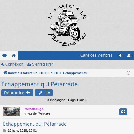
Carte des Membres
or
Connexion
e
S’enregistrer
on
’e
u
Index du forum
sit
ST1100
ST1100 Échappements
ne
nr
Échappement qui Pétarrade
m
e
xi
eg
s
on
ist
Répondre
8 messages • Page
1
sur
1
re
foksabouge
r
Invité de l'Amicale
Échappement qui Pétarrade
M
13 janv. 2018, 15:01