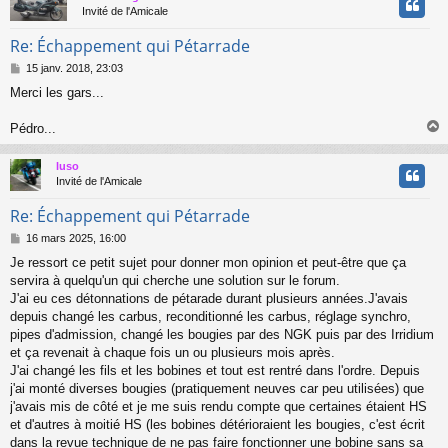
t
Invité de l'Amicale
Re: Échappement qui Pétarrade
M
15 janv. 2018, 23:03
e
Merci les gars...
s
s
a
Pédro...
g
e
luso
t
Invité de l'Amicale
Re: Échappement qui Pétarrade
M
16 mars 2025, 16:00
e
Je ressort ce petit sujet pour donner mon opinion et peut-être que ça
s
servira à quelqu'un qui cherche une solution sur le forum.
s
a
J'ai eu ces détonnations de pétarade durant plusieurs années.J'avais
g
depuis changé les carbus, reconditionné les carbus, réglage synchro,
e
pipes d'admission, changé les bougies par des NGK puis par des Irridium
et ça revenait à chaque fois un ou plusieurs mois après.
J'ai changé les fils et les bobines et tout est rentré dans l'ordre. Depuis
j'ai monté diverses bougies (pratiquement neuves car peu utilisées) que
j'avais mis de côté et je me suis rendu compte que certaines étaient HS
et d'autres à moitié HS (les bobines détérioraient les bougies, c'est écrit
dans la revue technique de ne pas faire fonctionner une bobine sans sa