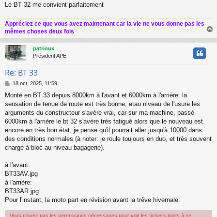
Le BT 32 me convient parfaitement
Appréciez ce que vous avez maintenant car la vie ne vous donne pas les
mêmes choses deux fois
patrioux
t
Président APE
Re: BT 33
M
18 oct. 2025, 11:59
e
Monté en BT 33 depuis 8000km à l'avant et 6000km à l'arrière: la
s
sensation de tenue de route est très bonne, etau niveau de l'usure les
s
a
arguments du constructeur s'avère vrai, car sur ma machine, passé
g
6000km à l'arrière le bt 32 s'avère très fatigué alors que le nouveau est
e
encore en très bon état, je pense qu'il pourrait aller jusqu'à 10000 dans
des conditions normales (à noter: je roule toujours en duo, et très souvent
chargé à bloc au niveau bagagerie).
à l'avant:
BT33AV.jpg
à l'arrière:
BT33AR.jpg
Pour l'instant, la moto part en révision avant la trêve hivernale.
Vous n’avez pas les permissions nécessaires pour voir les fichiers joints à ce