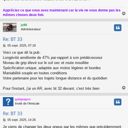
g
e
Appréciez ce que vous avez maintenant car la vie ne vous donne pas les
mêmes choses deux fois
jc89
t
Administrateur
Re: BT 33
M
05 sept. 2025, 07:18
e
Voici ce que dit la pub :
s
Longévité améliorée de 47% par-rapport à son prédécesseur
s
a
Niveau de grip élevé sur le sol sec et route mouillée
g
Spécification unique, adaptée aux motos légères et lourdes
e
Maniabilité souple en toutes conditions
Votre partenaire pour les trajets longue distance et du quotidien
Pour l'instant, j'ai un AR, avec bt 32 devant, c'est très bien
galapagos
t
Invité de l'Amicale
Re: BT 33
M
05 sept. 2025, 14:26
e
Je viens de changer les deux pneus par les mêmes que précédemment,
s