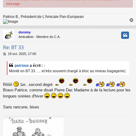
message.
Patrice B., Président de L'Amicale Pan-European
dorsmy
t
Amicaliste - Membre du C.A.
Re: BT 33
M
19 oct. 2025, 17:00
e
s
patrioux
a écrit :
↑
s
Monté en BT 33 ..... et très souvent chargé à bloc au niveau bagagerie).
a
g
e
Rôôô
1er...second degré
Bravo Patrice, comme disait Pierre Dac Madame à de la lecture pour les
longues soirées d'hiver
Sans rancune, bises