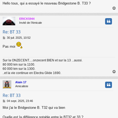
e
Hello tous, qui a essayé le nouveau Bridgestone B. T33 ?
s
s
a
g
ERICK5944
e
t
Invité de l'Amicale
Re: BT 33
M
30 juil. 2025, 10:52
e
s
Pas moi
s
a
g
Sur la ONZECENT.....onzecent BIEN et sur la 13 ...aussi.
e
80 000 km sur la 1100.
60 000 km sur la 1300.
..et la vie continue en Electra Glide 1690.
Alain 17
t
Amicaliste
Re: BT 33
M
04 sept. 2025, 23:46
e
Moi j'ai le Bridgestone B. T32 qui va bien
s
s
a
Quelle est la différence notable entre le BT32 et 33 ?