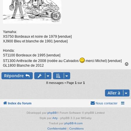
Yamaha:
XS750 Bordeaux et noire de 1979 [vendue]
XJ900 Bleu et blanche de 1991 [vendue]
Honda:
ST1100 Bordeaux de 1995 [vendue]
ST1300 Anthracite de 2008 (rodée au Calvados
merci Michel) [vendue]
GL1800 Blanche de 2012
Répondre
t
8 messages • Page
1
sur
1
Aller à
Index du forum
Nous contacter
Développé par
phpBB
® Forum Software © phpBB Limited
Style par
Arty
- phpBB 3.3 par MrGaby
Traduit par
phpBB-fr.com
Confidentialité
|
Conditions