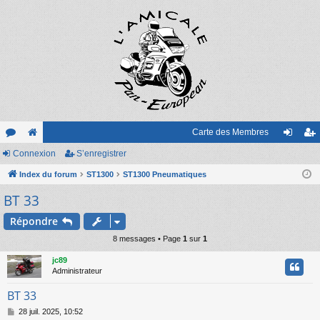
Carte des Membres
or
Connexion
e
S’enregistrer
on
’e
u
Index du forum
sit
ST1300
ST1300 Pneumatiques
ne
nr
BT 33
m
e
xi
eg
s
on
ist
Répondre
8 messages • Page
1
sur
1
re
jc89
r
Administrateur
BT 33
M
28 juil. 2025, 10:52