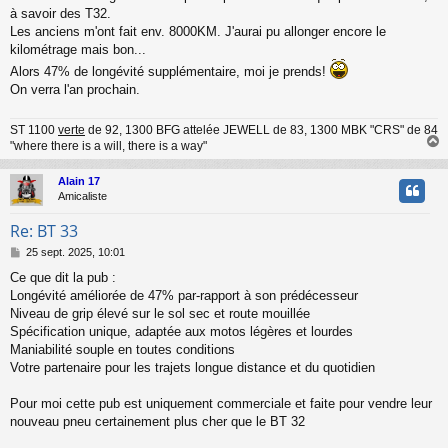
à savoir des T32.
s
a
Les anciens m'ont fait env. 8000KM. J'aurai pu allonger encore le
g
kilométrage mais bon...
e
Alors 47% de longévité supplémentaire, moi je prends!
On verra l'an prochain.
ST 1100
verte
de 92, 1300 BFG attelée JEWELL de 83, 1300 MBK "CRS" de 84
"where there is a will, there is a way"
Alain 17
t
Amicaliste
Re: BT 33
M
25 sept. 2025, 10:01
e
Ce que dit la pub :
s
Longévité améliorée de 47% par-rapport à son prédécesseur
s
a
Niveau de grip élevé sur le sol sec et route mouillée
g
Spécification unique, adaptée aux motos légères et lourdes
e
Maniabilité souple en toutes conditions
Votre partenaire pour les trajets longue distance et du quotidien
Pour moi cette pub est uniquement commerciale et faite pour vendre leur
nouveau pneu certainement plus cher que le BT 32