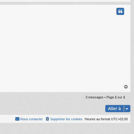
a
u
t
H
a
u
3 messages • Page
1
sur
1
t
Aller à
Nous contacter
Supprimer les cookies
Heures au format
UTC+02:00