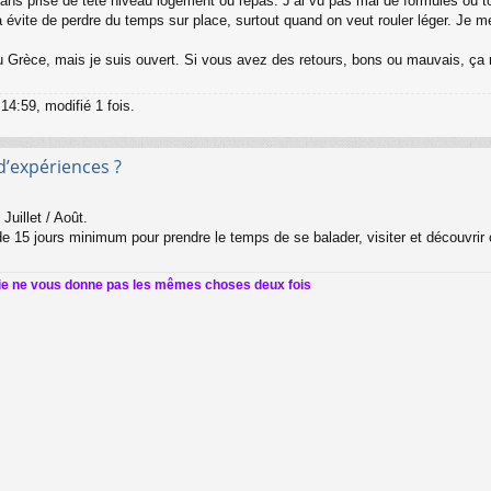
, sans prise de tête niveau logement ou repas. J’ai vu pas mal de formules où
 évite de perdre du temps sur place, surtout quand on veut rouler léger. Je m
u Grèce, mais je suis ouvert. Si vous avez des retours, bons ou mauvais, ça 
 14:59, modifié 1 fois.
d’expériences ?
Juillet / Août.
de 15 jours minimum pour prendre le temps de se balader, visiter et découvrir 
vie ne vous donne pas les mêmes choses deux fois