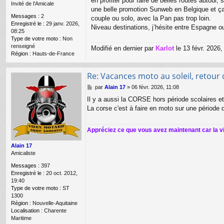
en profiter pour faire de belles routes autour
Invité de l'Amicale
e
une belle promotion Sunweb en Belgique
et ça
Messages :
2
couple ou solo, avec la Pan pas trop loin.
Enregistré le :
29 janv. 2026,
Niveau destinations, j’hésite entre Espagne o
08:25
Type de votre moto :
Non
renseigné
Modifié en dernier par
Karlot
le 13 févr. 2026,
Région :
Hauts-de-France
Re: Vacances moto au soleil, retour 
M
par
Alain 17
»
06 févr. 2026, 11:08
e
Il y a aussi la CORSE hors période scolaires et 
s
La corse c'est à faire en moto sur une période 
s
a
g
Appréciez ce que vous avez maintenant car la 
e
Alain 17
Amicaliste
Messages :
397
Enregistré le :
20 oct. 2012,
19:40
Type de votre moto :
ST
1300
Région :
Nouvelle-Aquitaine
Localisation :
Charente
Maritime