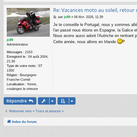
Re: Vacances moto au soleil, retour 
M
par
jc89
»
06 févr. 2026, 11:39
e
Je te conseille le Portugal, nous y sommes allé
s
l'an passé nous étions en Espagne, la Galice et
s
a
Nous avons aussi adoré l'Autriche en rentrant p
g
jc89
Cette année, nous allons en Irlande
e
Administrateur
Messages :
2153
Enregistré le :
04 août 2004,
21:30
Type de votre moto :
ST
1300
Région :
Bourgogne-
Franche-Comté
Localisation :
Yonne,
coulanges la vineuse
Répondre
Retourner vers « Trucs et astuces »
Index du forum