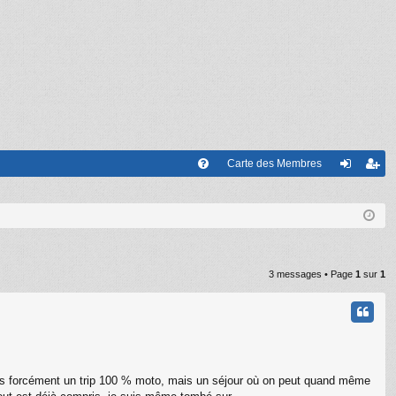
Carte des Membres
FA
on
’e
Q
ne
nr
xi
eg
on
ist
3 messages • Page
1
sur
1
re
r
. Pas forcément un trip 100 % moto, mais un séjour où on peut quand même