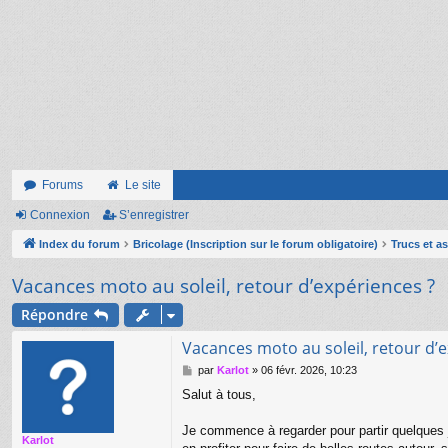
Forums
Le site
Connexion
S’enregistrer
Index du forum
Bricolage (Inscription sur le forum obligatoire)
Trucs et a
Vacances moto au soleil, retour d’expériences ?
Répondre
Vacances moto au soleil, retour d’
M
par
Karlot
»
06 févr. 2026, 10:23
e
Salut à tous,
s
s
a
Je commence à regarder pour partir quelques j
Karlot
g