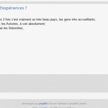
d’expériences ?
s 2 fois c'est vraiment un très beau pays, les gens très accueillants;
 les Asturies, à voir absolument;
ar les Dolomites;
Développé par
phpBB
® Forum Software © phpBB Limited
Style par
Arty
- phpBB 3.3 par MrGaby