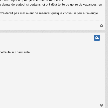
 tout est déjà compris, je suis même tombé sur
e demande surtout si certains ici ont déjà tenté ce genre de vacances, en
m’aiderait pas mal avant de réserver quelque chose un peu à l’aveugle.
H
a
u
t
cette ile si charmante.
H