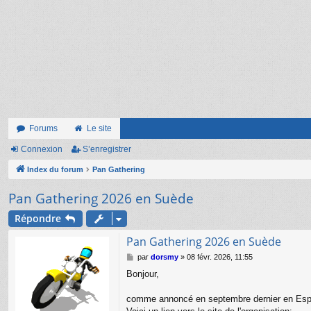
Forums
Le site
Connexion
S’enregistrer
Index du forum
Pan Gathering
Pan Gathering 2026 en Suède
Répondre
Pan Gathering 2026 en Suède
M
par
dorsmy
»
08 févr. 2026, 11:55
e
Bonjour,
s
s
a
comme annoncé en septembre dernier en Espag
g