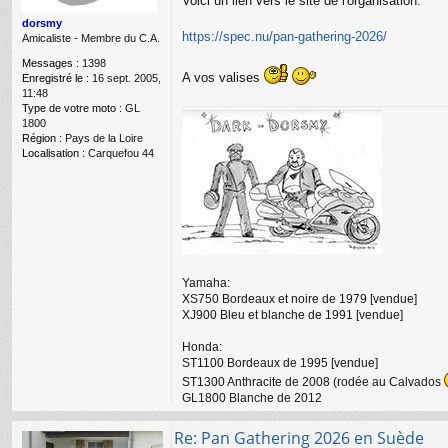
Voici un lien vers le site de l'organisation:
e
dorsmy
https://spec.nu/pan-gathering-2026/
Amicaliste - Membre du C.A.
Messages :
1398
A vos valises
Enregistré le :
16 sept. 2005,
11:48
Type de votre moto :
GL
1800
Région :
Pays de la Loire
Localisation :
Carquefou 44
Yamaha:
XS750 Bordeaux et noire de 1979 [vendue]
XJ900 Bleu et blanche de 1991 [vendue]
Honda:
ST1100 Bordeaux de 1995 [vendue]
ST1300 Anthracite de 2008 (rodée au Calvados
GL1800 Blanche de 2012
Re: Pan Gathering 2026 en Suède