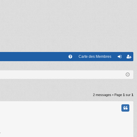
Carte des Membres
FA
on
’e
Q
ne
nr
xi
eg
on
ist
2 messages • Page
1
sur
1
re
r
.