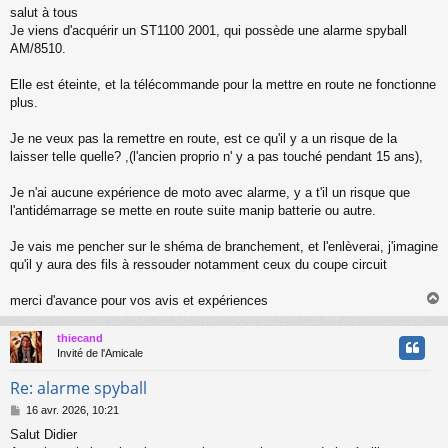
e
salut à tous
s
Je viens d'acquérir un ST1100 2001, qui possède une alarme spyball
s
a
AM/8510.
g
e
Elle est éteinte, et la télécommande pour la mettre en route ne fonctionne
plus.
Je ne veux pas la remettre en route, est ce qu'il y a un risque de la
laisser telle quelle? ,(l'ancien proprio n' y a pas touché pendant 15 ans),
Je n'ai aucune expérience de moto avec alarme, y a t'il un risque que
l'antidémarrage se mette en route suite manip batterie ou autre.
Je vais me pencher sur le shéma de branchement, et l'enlèverai, j'imagine
qu'il y aura des fils à ressouder notamment ceux du coupe circuit
merci d'avance pour vos avis et expériences
thiecand
t
Invité de l'Amicale
Re: alarme spyball
M
16 avr. 2026, 10:21
e
Salut Didier
s