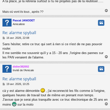
A ta place, je la retirerai surtout si tu ne projetes pas de la réutiliser......
s
a
g
Mais où vont ils tous , après ??
e
Pascal JANODET
t
Amicaliste
Re: alarme spyball
M
16 avr. 2026, 22:08
e
Sans hésiter, retire ce truc qui sert à rien si ce n'est de ne pas pouvoir
s
rouler.
s
a
Il me semble me souvenir qu'il y a 15 - 20 ans ,l'origine des pannes sur
g
les PAN venaient de l'alarme.
e
didier382002
t
Invité de l'Amicale
Re: alarme spyball
M
19 avr. 2026, 10:25
e
cà y est alarme démontée
, j'ai reconnecté les fils comme à l'origine,
s
quelques heures de travail tout de même en prenant mon temps.
s
a
J'avoue que je serai plus tranquille avec ce truc électronique de 25 ans en
g
moins
sur la moto
e