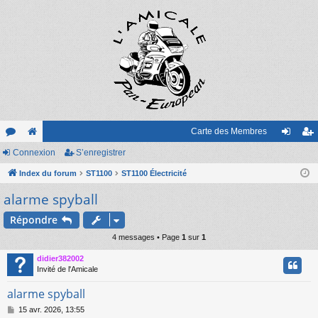
Carte des Membres
or
Connexion
e
S’enregistrer
on
’e
u
Index du forum
sit
ST1100
ST1100 Électricité
ne
nr
alarme spyball
m
e
xi
eg
s
on
ist
Répondre
4 messages • Page
1
sur
1
re
didier382002
r
Invité de l'Amicale
alarme spyball
M
15 avr. 2026, 13:55