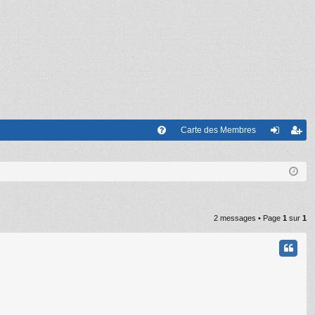
Carte des Membres
FA
on
’e
Q
ne
nr
xi
eg
on
ist
2 messages • Page
1
sur
1
re
r