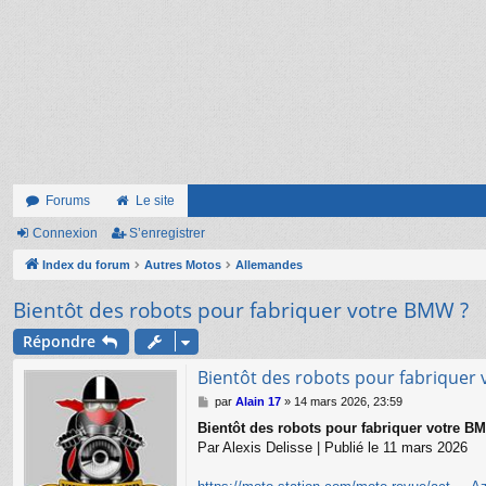
Forums
Le site
Connexion
S’enregistrer
Index du forum
Autres Motos
Allemandes
Bientôt des robots pour fabriquer votre BMW ?
Répondre
Bientôt des robots pour fabriquer
M
par
Alain 17
»
14 mars 2026, 23:59
e
Bientôt des robots pour fabriquer votre B
s
Par Alexis Delisse | Publié le 11 mars 2026
s
a
g