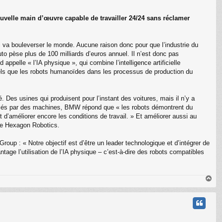
uvelle main d’œuvre capable de travailler 24/24 sans réclamer
 va bouleverser le monde. Aucune raison donc pour que l’industrie du
to pèse plus de 100 milliards d’euros annuel. Il n’est donc pas
pelle « l’IA physique », qui combine l’intelligence artificielle
tels que les robots humanoïdes dans les processus de production du
é. Des usines qui produisent pour l’instant des voitures, mais il n’y a
acés par des machines, BMW répond que « les robots démontrent du
d’améliorer encore les conditions de travail. » Et améliorer aussi au
sse Hexagon Robotics.
up : « Notre objectif est d’être un leader technologique et d’intégrer de
tage l’utilisation de l’IA physique – c’est-à-dire des robots compatibles
H
a
u
t