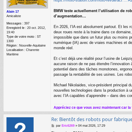
https://moto-station.com/moto-revue/act ..
e
BMW teste actuellement l’utilisation de ro
Alain 17
d’augmentation…
Amicaliste
Messages :
397
En 2026, l’IA est absolument partout. Et les 
Enregistré le :
20 oct. 2012,
deux roues reste à la traine dans ce domaine, 
19:40
Type de votre moto :
ST
impossible que dans un futur plus ou moins pro
1300
numérique (IA) avec de vraies machines et des
Région :
Nouvelle-Aquitaine
monde réel.
Localisation :
Charente
Maritime
Et c’est déjà une réalité pour l’usine de Leipz
aucune raison de ne pas étendre l’innovatio
potentiel dans des tâches monotones, ergonomiq
passage la rentabilité de ses usines. Les rob
Michael Nikolaides, vice-président principal 
nouvelles technologies dans la production à un
avec l’IA capables d’apprendre – dans des cond
Appréciez ce que vous avez maintenant car la
Re: Bientôt des robots pour fabriqu
M
par
Eric6269
»
04 mai 2026, 17:29
e