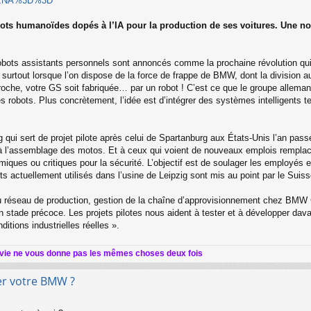
. AzNA%3D%3D
bots humanoïdes dopés à l’IA pour la production de ses voitures. Une no
robots assistants personnels sont annoncés comme la prochaine révolution qui
surtout lorsque l’on dispose de la force de frappe de BMW, dont la division au
che, votre GS soit fabriquée… par un robot ! C’est ce que le groupe allemand ap
 robots. Plus concrètement, l’idée est d’intégrer des systèmes intelligents 
ig qui sert de projet pilote après celui de Spartanburg aux États-Unis l’an pass
n à l’assemblage des motos. Et à ceux qui voient de nouveaux emplois rempl
ues ou critiques pour la sécurité. L’objectif est de soulager les employés et 
ots actuellement utilisés dans l’usine de Leipzig sont mis au point par le Sui
du réseau de production, gestion de la chaîne d’approvisionnement chez BMW Gro
 stade précoce. Les projets pilotes nous aident à tester et à développer davan
itions industrielles réelles ».
 vie ne vous donne pas les mêmes choses deux fois
er votre BMW ?