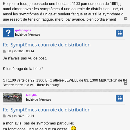
e
Bonjour à tous, je possède une honda st 1100 pan european de 1991, j
s
aurai aimer savoir les symptômes d une courroie de distribution, usé, et
s
a
aussi les symptômes d un galet tendeur fatigué et aussi le symptôme d
g
une ressort de tension fatigué, merci par avance, bien cordialement
e
galapagos
t
Invité de l'Amicale
Re: Symptômes courroie de distribution
M
30 juin 2026, 09:14
e
Je n'avais pas vu ce post.
s
s
a
Kilométrage de la bête?
g
e
ST 1100
verte
de 92, 1300 BFG attelée JEWELL de 83, 1300 MBK "CRS" de 84
"where there is a will, there is a way"
toby64
t
Invité de l'Amicale
Re: Symptômes courroie de distribution
M
30 juin 2026, 12:44
e
a mon avis, pas de symptômes particulier.
s
ca fonctionne jusqu'a ce que ca casse !
s