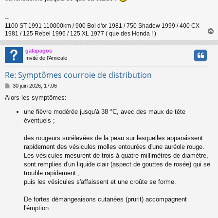
a
g
--
e
1100 ST 1991 110000km / 900 Bol d'or 1981 / 750 Shadow 1999 / 400 CX
1981 / 125 Rebel 1996 / 125 XL 1977 ( que des Honda ! )
galapagos
t
Invité de l'Amicale
Re: Symptômes courroie de distribution
M
30 juin 2026, 17:06
e
Alors les symptômes:
s
s
une fièvre modérée jusqu'à 38 °C, avec des maux de tête
a
éventuels ;
g
e
des rougeurs surélevées de la peau sur lesquelles apparaissent
rapidement des vésicules molles entourées d'une auréole rouge.
Les vésicules mesurent de trois à quatre millimètres de diamètre,
sont remplies d'un liquide clair (aspect de gouttes de rosée) qui se
trouble rapidement ;
puis les vésicules s'affaissent et une croûte se forme.
De fortes démangeaisons cutanées (prurit) accompagnent
l'éruption.