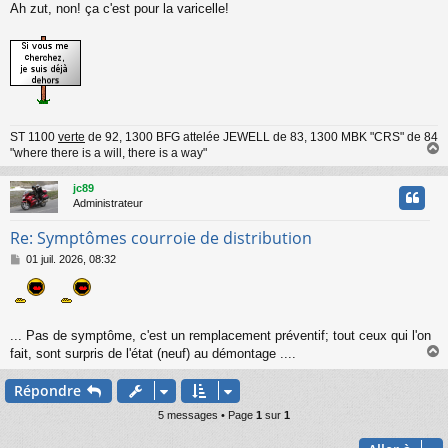
Ah zut, non! ça c'est pour la varicelle!
ST 1100
verte
de 92, 1300 BFG attelée JEWELL de 83, 1300 MBK "CRS" de 84
"where there is a will, there is a way"
jc89
t
Administrateur
Re: Symptômes courroie de distribution
M
01 juil. 2026, 08:32
e
s
s
a
g
... Pas de symptôme, c'est un remplacement préventif; tout ceux qui l'on
e
fait, sont surpris de l'état (neuf) au démontage ....
Répondre
t
5 messages • Page
1
sur
1