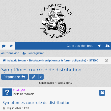
Carte des Membres
or
Connexion
e
S’enregistrer
on
’e
u
Index du forum
sit
Bricolage (Inscription sur le forum obligatoire)
ST1100
ne
nr
Symptômes courroie de distribution
m
e
xi
eg
s
on
ist
Répondre
5 messages • Page
1
sur
1
re
Freddy53
r
Invité de l'Amicale
Symptômes courroie de distribution
M
18 juin 2026, 14:13