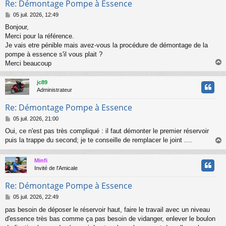
Re: Démontage Pompe à Essence
M
05 juil. 2026, 12:49
e
Bonjour,
s
Merci pour la référence.
s
a
Je vais etre pénible mais avez-vous la procédure de démontage de la
g
pompe à essence s'il vous plait ?
e
Merci beaucoup
jc89
t
Administrateur
Re: Démontage Pompe à Essence
M
05 juil. 2026, 21:00
e
Oui, ce n'est pas très compliqué : il faut démonter le premier réservoir
s
puis la trappe du second; je te conseille de remplacer le joint ....
s
a
g
Minfi
e
t
Invité de l'Amicale
Re: Démontage Pompe à Essence
M
05 juil. 2026, 22:49
e
pas besoin de déposer le réservoir haut, faire le travail avec un niveau
s
d'essence très bas comme ça pas besoin de vidanger, enlever le boulon
s