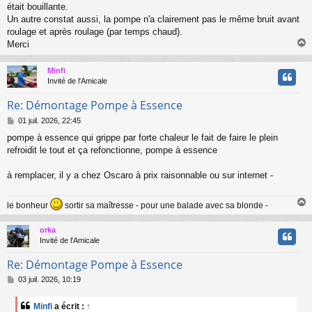
était bouillante.
Un autre constat aussi, la pompe n'a clairement pas le même bruit avant
roulage et après roulage (par temps chaud).
Merci
Minfi
t
Invité de l'Amicale
Re: Démontage Pompe à Essence
M
01 juil. 2026, 22:45
e
pompe à essence qui grippe par forte chaleur le fait de faire le plein
s
refroidit le tout et ça refonctionne, pompe à essence
s
a
g
à remplacer, il y a chez Oscaro à prix raisonnable ou sur internet -
e
le bonheur
sortir sa maîtresse - pour une balade avec sa blonde -
orka
t
Invité de l'Amicale
Re: Démontage Pompe à Essence
M
03 juil. 2026, 10:19
e
s
Minfi
a écrit :
↑
s