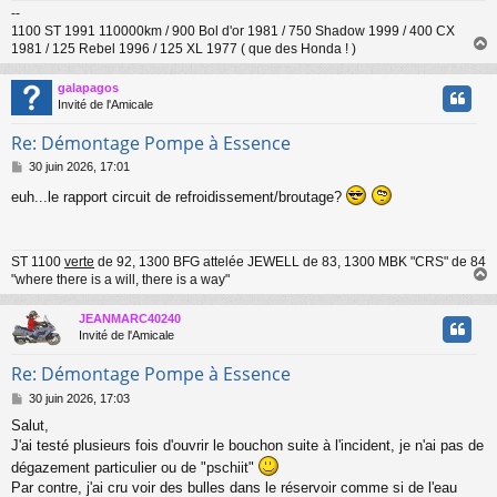
--
e
1100 ST 1991 110000km / 900 Bol d'or 1981 / 750 Shadow 1999 / 400 CX
1981 / 125 Rebel 1996 / 125 XL 1977 ( que des Honda ! )
galapagos
t
Invité de l'Amicale
Re: Démontage Pompe à Essence
M
30 juin 2026, 17:01
e
euh...le rapport circuit de refroidissement/broutage?
s
s
a
g
ST 1100
verte
de 92, 1300 BFG attelée JEWELL de 83, 1300 MBK "CRS" de 84
e
"where there is a will, there is a way"
JEANMARC40240
t
Invité de l'Amicale
Re: Démontage Pompe à Essence
M
30 juin 2026, 17:03
e
Salut,
s
J'ai testé plusieurs fois d'ouvrir le bouchon suite à l'incident, je n'ai pas de
s
a
dégazement particulier ou de "pschiit"
g
Par contre, j'ai cru voir des bulles dans le réservoir comme si de l'eau
e