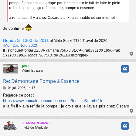
pompe à essence qui grippe par forte chaleur le fait de faire le plein
a
refroidit le tout et ça refonctionne, pompe à essence
g
e
à remplacer, il y a chez Oscaro à prix raisonnable ou sur internet -
Je confirme
Honda ST1300 de 2011
et Moto Guzzi TT85 Travel de 2020
-Mon CapNord 2023
[Historique]
Honda 125 N-Yamaha 750XJ SECA- PanST1100 1990-Pan
ST1100 1992-Honda NC750X de 2021
[/Historique]-
jc89
t
Administrateur
Re: Démontage Pompe à Essence
M
04 juil. 2026, 14:17
e
Regarde ce post :
s
https://www.amicale-paneuropean.com/for ... e&start=15
s
a
à la fin il y a la ref de la pompe ; je crois que je l'avais pris chez Oscaro
g
.....
e
JEANMARC40240
t
Invité de l'Amicale