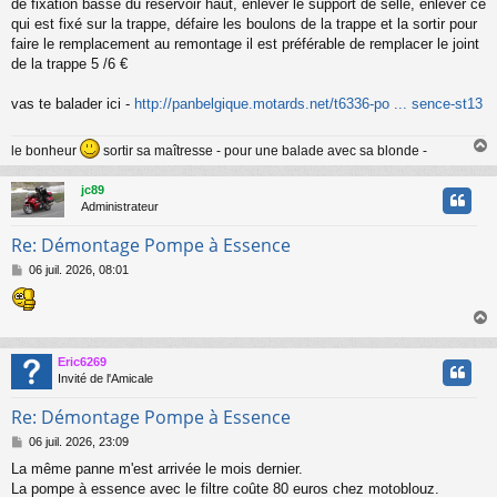
a
de fixation basse du réservoir haut, enlever le support de selle, enlever ce
g
qui est fixé sur la trappe, défaire les boulons de la trappe et la sortir pour
e
faire le remplacement au remontage il est préférable de remplacer le joint
de la trappe 5 /6 €
vas te balader ici -
http://panbelgique.motards.net/t6336-po ... sence-st13
le bonheur
sortir sa maîtresse - pour une balade avec sa blonde -
jc89
t
Administrateur
Re: Démontage Pompe à Essence
M
06 juil. 2026, 08:01
e
s
s
a
g
Eric6269
e
t
Invité de l'Amicale
Re: Démontage Pompe à Essence
M
06 juil. 2026, 23:09
e
La même panne m'est arrivée le mois dernier.
s
La pompe à essence avec le filtre coûte 80 euros chez motoblouz.
s