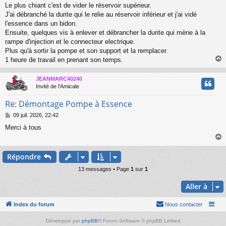
a
Le plus chiant c'est de vider le réservoir supérieur.
g
J'ai débranché la durite qui le relie au réservoir inférieur et j'ai vidé
e
l'essence dans un bidon.
Ensuite, quelques vis à enlever et débrancher la durite qui mène à la
rampe d'injection et le connecteur electrique.
Plus qu'à sortir la pompe et son support et la remplacer.
1 heure de travail en prenant son temps.
JEANMARC40240
t
Invité de l'Amicale
Re: Démontage Pompe à Essence
M
09 juil. 2026, 22:42
e
Merci à tous
s
s
a
g
Répondre
e
t
13 messages • Page
1
sur
1
Aller à
Index du forum
Nous contacter
Développé par
phpBB
® Forum Software © phpBB Limited