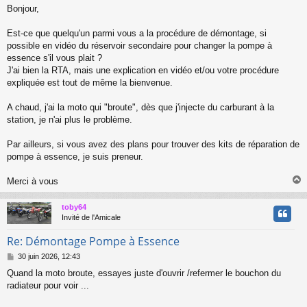
e
Bonjour,
s
s
a
Est-ce que quelqu'un parmi vous a la procédure de démontage, si
g
possible en vidéo du réservoir secondaire pour changer la pompe à
e
essence s'il vous plait ?
J'ai bien la RTA, mais une explication en vidéo et/ou votre procédure
expliquée est tout de même la bienvenue.
A chaud, j'ai la moto qui "broute", dès que j'injecte du carburant à la
station, je n'ai plus le problème.
Par ailleurs, si vous avez des plans pour trouver des kits de réparation de
pompe à essence, je suis preneur.
Merci à vous
toby64
t
Invité de l'Amicale
Re: Démontage Pompe à Essence
M
30 juin 2026, 12:43
e
Quand la moto broute, essayes juste d'ouvrir /refermer le bouchon du
s
radiateur pour voir ...
s
a
g