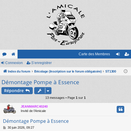
Carte des Membres
or
Connexion
e
S’enregistrer
on
’e
u
Index du forum
sit
Bricolage (Inscription sur le forum obligatoire)
ST1300
ne
nr
Démontage Pompe à Essence
m
e
xi
eg
s
on
ist
Répondre
13 messages • Page
1
sur
1
re
JEANMARC40240
r
Invité de l'Amicale
Démontage Pompe à Essence
M
30 juin 2026, 09:27