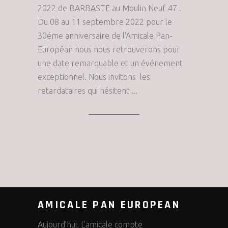
2022 de BARBASTE au Moulin Neuf 47 .
Du 08 au 11 septembre 2022 pour le
30éme anniversaire de l'Amicale Pan-
Européan nous nous retrouverons pour
une date remarquable et un événement
exceptionnel. Nous invitons les
retardataires qui hésitent
AMICALE PAN EUROPEAN
Aujourd’hui, L’amicale compte