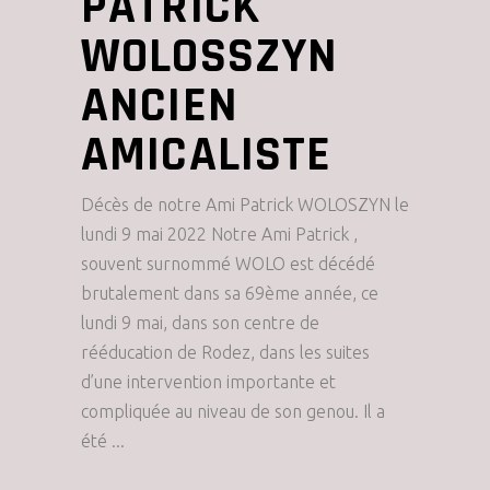
PATRICK
WOLOSSZYN
ANCIEN
AMICALISTE
Décès de notre Ami Patrick WOLOSZYN le
lundi 9 mai 2022 Notre Ami Patrick ,
souvent surnommé WOLO est décédé
brutalement dans sa 69ème année, ce
lundi 9 mai, dans son centre de
rééducation de Rodez, dans les suites
d’une intervention importante et
compliquée au niveau de son genou. Il a
été