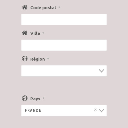
Code postal
*
Ville
*
Région
*
Pays
*
×
FRANCE