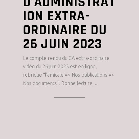
D’ADMINISTRAT
ION EXTRA-
ORDINAIRE DU
26 JUIN 2023
Le compte rendu du CA extra-ordinaire
vidéo du 26 juin 2023 est en ligne,
rubrique “l’amicale => Nos publications =>
Nos documents”. Bonne lecture.