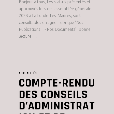
Bonjour à tous, Les statuts présentés et
approuvés lors de l’assemblée générale
2023 à La Londe-Les-Maures, sont
consultables en ligne, rubrique "Nos
Publications => Nos Documents". Bonne
lecture.
ACTUALITÉS
COMPTE-RENDU
DES CONSEILS
D’ADMINISTRAT