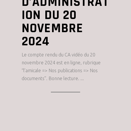
D’ADMINISTRAT
ION DU 20
NOVEMBRE
2024
Le compte rendu du CA vidéo du 20
novembre 2024 est en ligne, rubrique
“l’amicale => Nos publications => Nos
documents”. Bonne lecture.