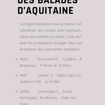
DES BALADES
D’AQUITAINE
La région Aquitaine vous propose son
calendrier des sorties, avec quelques
dates qui restent à préciser; tout ceci
avec les précautions d’usage, liées aux
évolutions des contraintes sanitaires.
Mars: Bertrand M., La Bière À
Angresse, Prévue le 10 Mars
MAI: Sabine G. Séjour dans un
chalet un WE. Le 8 MAI
Juillet: Dominique L., Sortie
Montagne, Au Mourtis; Date non
fixée