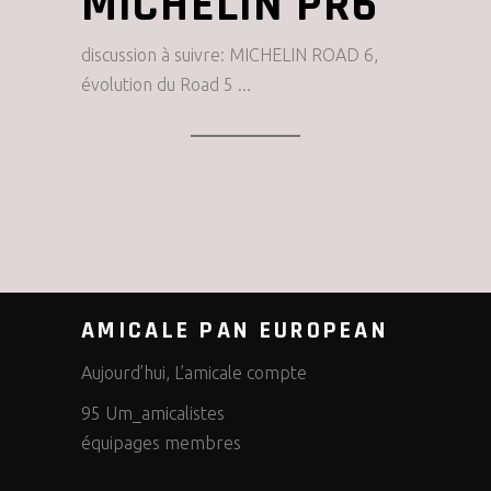
MICHELIN PR6
discussion à suivre: MICHELIN ROAD 6,
évolution du Road 5
AMICALE PAN EUROPEAN
Aujourd’hui, L’amicale compte
95 Um_amicalistes
équipages membres