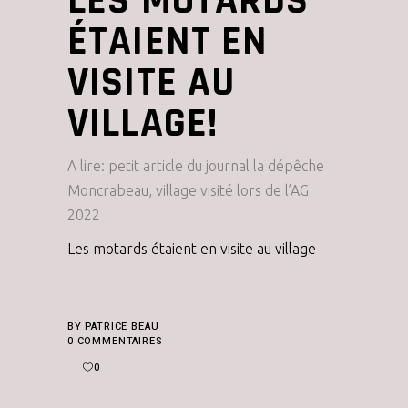
LES MOTARDS
ÉTAIENT EN
VISITE AU
VILLAGE!
A lire: petit article du journal la dépêche
Moncrabeau, village visité lors de l’AG
2022
Les motards étaient en visite au village
BY
PATRICE BEAU
0 COMMENTAIRES
0