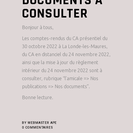
DOCUMENTS À
CONSULTER
Bonjour à tous,
Les comptes-rendus du CA présentiel du
30 octobre 2022 à La Londe-les-Maures,
du CA en distanciel du 24 novembre 2022,
ainsi que la mise à jour du règlement
intérieur du 24 novembre 2022 sont à
consulter, rubrique “l’amicale => Nos
publications => Nos documents”.
Bonne lecture.
BY
WEBMASTER APE
0 COMMENTAIRES