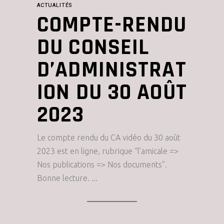
ACTUALITÉS
COMPTE-RENDU
DU CONSEIL
D’ADMINISTRAT
ION DU 30 AOÛT
2023
Le compte rendu du CA vidéo du 30 août
2023 est en ligne, rubrique “l’amicale =>
Nos publications => Nos documents”.
Bonne lecture.