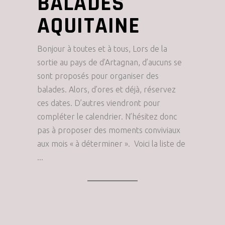
BALADES
AQUITAINE
Bonjour à toutes et à tous, Lors de la
sortie au pays de d’Artagnan, d’aucuns se
sont proposés pour organiser des
balades. Alors, d’ores et déjà, réservez
ces dates. D’autres viendront pour
compléter le calendrier. N’hésitez donc
pas à proposer des moments conviviaux
aux mois « à déterminer ». Voici la liste de