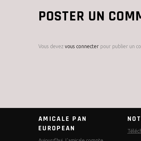
POSTER UN COM
Vous devez
vous connecter
pour publier un c
AMICALE PAN
NOT
EUROPEAN
Téléc
Aujourd’hui, L’amicale compte