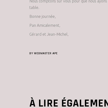
Nous comptons sur vous pour que nous ayons le
table.
Bonne journée,
Pan Amicalement,
Gérard et Jean-Michel,
BY
WEBMASTER APE
À LIRE ÉGALEME