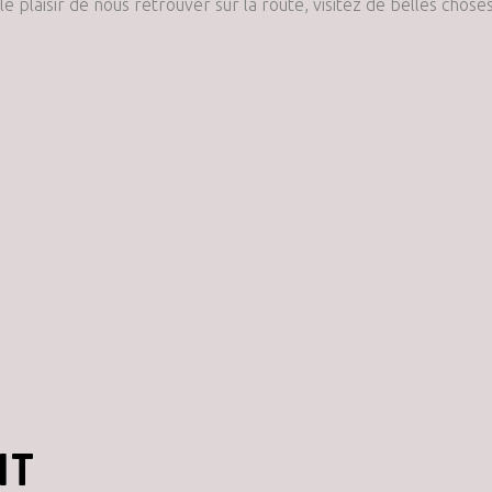
 plaisir de nous retrouver sur la route, visitez de belles cho
NT