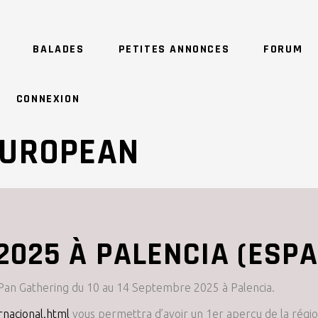
BALADES
PETITES ANNONCES
FORUM
CONNEXION
EUROPEAN
2025 À PALENCIA (ESP
 Pan Gathering du 10 au 14 Septembre 2025 à Palencia.
nacional.html
vous permettra d’avoir un 1er aperçu de la régio