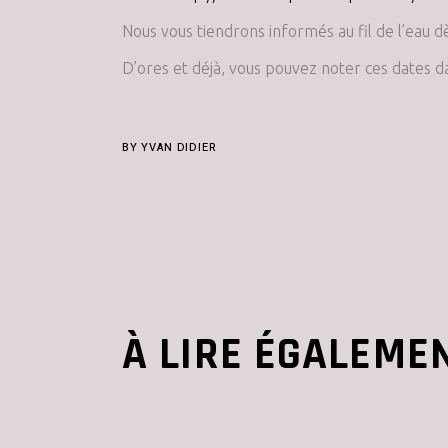
Nous vous tiendrons informés au fil de l’eau d
D’ores et déjà, vous pouvez noter ces dates 
BY
YVAN DIDIER
À LIRE ÉGALEME