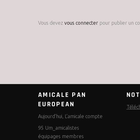
Vous devez
vous connecter
pour publier un c
AMICALE PAN
NOT
EUROPEAN
Téléc
Aujourd’hui, L’amicale compte
95 Um_amicalistes
équipages membres