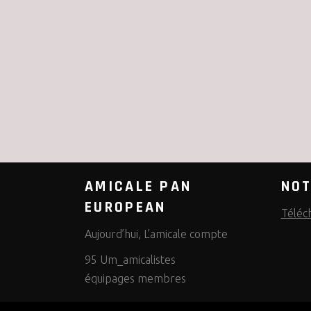
AMICALE PAN
NOT
EUROPEAN
Téléc
Aujourd’hui, L’amicale compte
95 Um_amicalistes
équipages membres