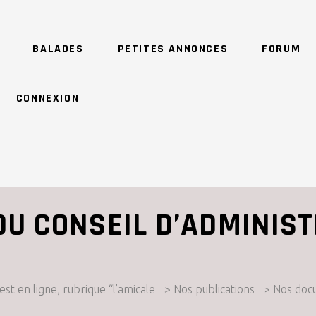
BALADES
PETITES ANNONCES
FORUM
CONNEXION
U CONSEIL D’ADMINIST
st en ligne, rubrique “l’amicale => Nos publications => Nos do