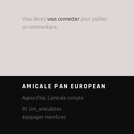
Vous devez
vous connecter
pour publier
un commentaire.
AMICALE PAN EUROPEAN
Aujourd’hui, L’amicale compte
95 Um_amicalistes
équipages membres