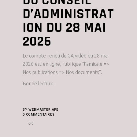
DU CONSEIL
D’ADMINISTRAT
ION DU 28 MAI
2026
Le compte rendu du CA vidéo du 28 mai
2026 est en ligne, rubrique “l’amicale =>
Nos publications => Nos documents”.
Bonne lecture.
BY
WEBMASTER APE
0 COMMENTAIRES
0