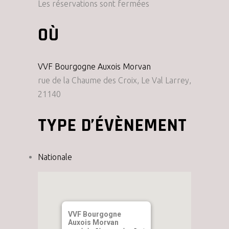
Les réservations sont fermées
OÙ
VVF Bourgogne Auxois Morvan
rue de la Chaume des Croix, Le Val Larrey,
21140
TYPE D’ÉVÈNEMENT
Nationale
VVF Bourgogne
Auxois Morvan