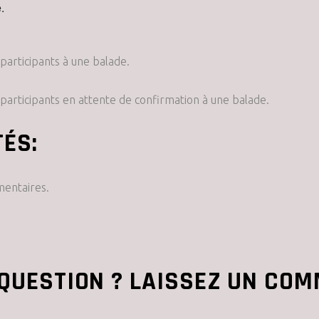
.
participants à une balade.
 participants en attente de confirmation à une balade.
ÉS:
mentaires.
QUESTION ? LAISSEZ UN COM