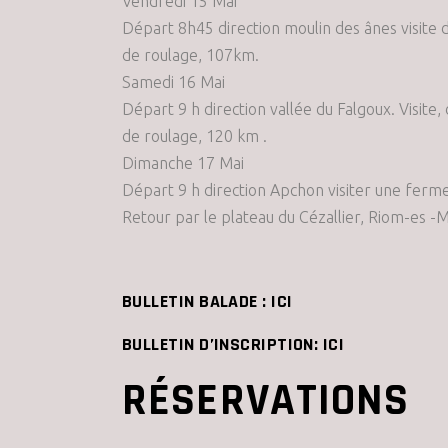
Vendredi 15 Mai
Départ 8h45 direction moulin des ânes visite 
de roulage, 107km.
Samedi 16 Mai
Départ 9 h direction vallée du Falgoux. Visit
de roulage, 120 km .
Dimanche 17 Mai
Départ 9 h direction Apchon visiter une ferme,
Retour par le plateau du Cézallier, Riom-es 
BULLETIN BALADE : ICI
BULLETIN D’INSCRIPTION: ICI
RÉSERVATIONS