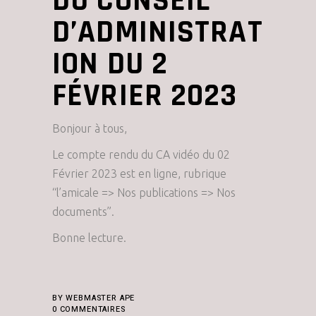
DU CONSEIL
D’ADMINISTRAT
ION DU 2
FÉVRIER 2023
Bonjour à tous,
Le compte rendu du CA vidéo du 02
Février 2023 est en ligne, rubrique
“l’amicale => Nos publications => Nos
documents”.
Bonne lecture.
BY
WEBMASTER APE
0 COMMENTAIRES