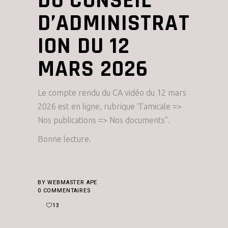
DU CONSEIL
D’ADMINISTRAT
ION DU 12
MARS 2026
Le compte rendu du CA vidéo du 12 mars
2026 est en ligne, rubrique “l’amicale =>
Nos publications => Nos documents”.
Bonne lecture.
BY
WEBMASTER APE
0 COMMENTAIRES
13