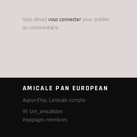
Vous devez
vous connecter
pour publier
un commentaire.
AMICALE PAN EUROPEAN
Aujourd’hui, L’amicale compte
95 Um_amicalistes
équipages membres