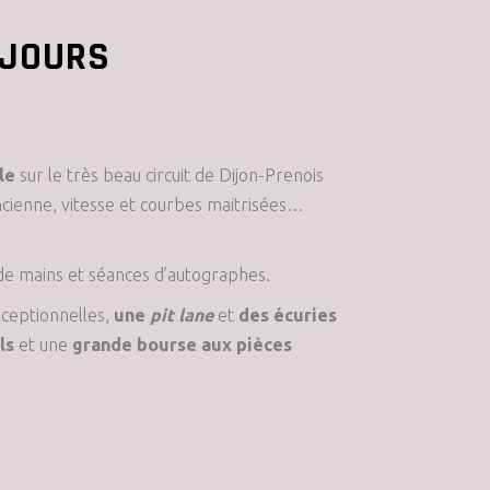
2 JOURS
le
sur le très beau circuit de Dijon-Prenois
ncienne, vitesse et courbes maitrisées…
s de mains et séances d’autographes.
xceptionnelles,
une
pit lane
et
des écuries
ls
et une
grande bourse aux pièces