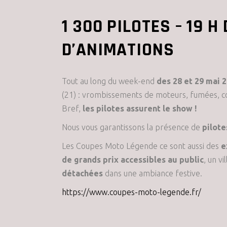
1 300 PILOTES – 19 H
D’ANIMATIONS
Tout au long du week-end
des 28 et 29 mai 2
(21) : vrombissements de moteurs, fumées, co
Bref,
les pilotes assurent le show !
Nous vous garantissons la présence de
pilote
Les Coupes Moto Légende ce sont aussi des
e
de grands prix accessibles au public
, un v
détachées
dans une ambiance festive.
https://www.coupes-moto-legende.fr/