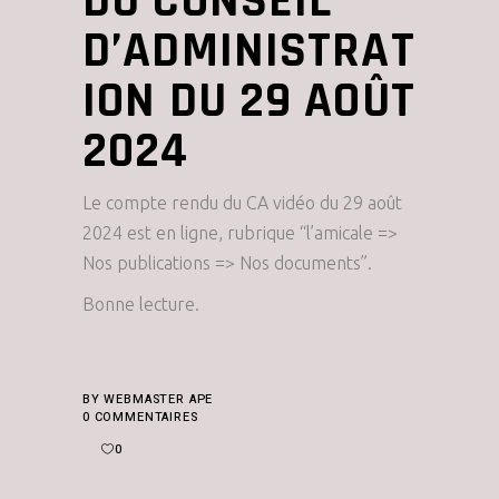
DU CONSEIL
D’ADMINISTRAT
ION DU 29 AOÛT
2024
Le compte rendu du CA vidéo du 29 août
2024 est en ligne, rubrique “l’amicale =>
Nos publications => Nos documents”.
Bonne lecture.
BY
WEBMASTER APE
0 COMMENTAIRES
0